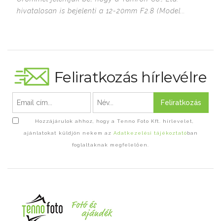
hivatalosan is bejelenti a 12-20mm F2.8 (Model...
Feliratkozás hírlevélre
Feliratkozás
Hozzájárulok ahhoz, hogy a Tenno Foto Kft. hírlevelet,
ajánlatokat küldjön nekem az
Adatkezelési tájékoztató
ban
foglaltaknak megfelelően.