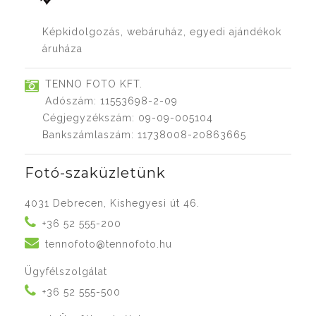
Képkidolgozás, webáruház, egyedi ajándékok
áruháza
TENNO FOTO KFT.
Adószám: 11553698-2-09
Cégjegyzékszám: 09-09-005104
Bankszámlaszám: 11738008-20863665
Fotó-szaküzletünk
4031 Debrecen, Kishegyesi út 46.
+36 52 555-200
tennofoto@tennofoto.hu
Ügyfélszolgálat
+36 52 555-500