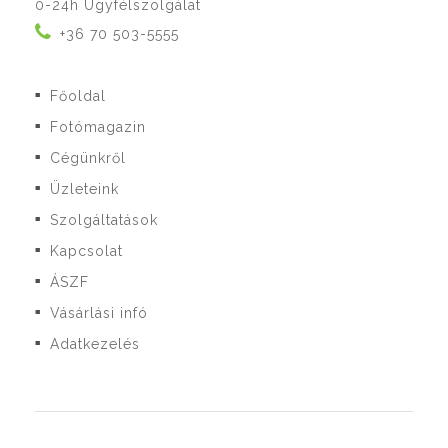
0-24h Ügyfélszolgálat
+36 70 503-5555
Főoldal
■
Fotómagazin
■
Cégünkről
■
Üzleteink
■
Szolgáltatások
■
Kapcsolat
■
ÁSZF
■
Vásárlási infó
■
Adatkezelés
■