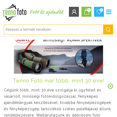
0
0
BEJELENTKEZÉS/REGISZTRÁCIÓ
Bejelentkezés
Regisztráció
Elfelejtett jelszó
Tenno Fotó már több, mint 30 éve!
Cégünk több, mint 30 éve szolgálja ki ügyfeleit és
vásárlóit, minőségi fotókidolgozással, fényképes
ajándéktárgyak készítésével, továbbá fényképezőgépek
és fényképezőgép tartozékok széles palettájával állunk
rendelkezésére. Webáruházunk és debreceni fotó