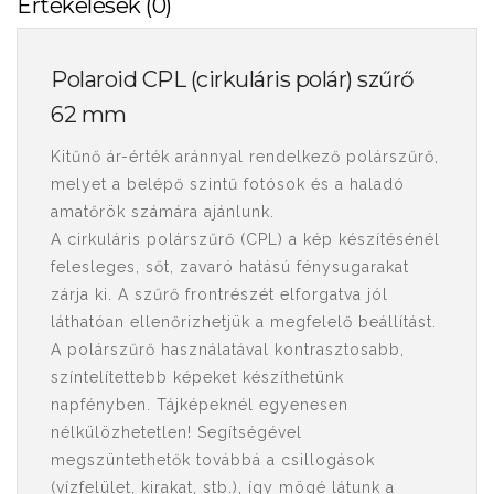
Értékelések (0)
Polaroid CPL (cirkuláris polár) szűrő
62 mm
Kitűnő ár-érték aránnyal rendelkező polárszűrő,
melyet a belépő szintű fotósok és a haladó
amatőrök számára ajánlunk.
A cirkuláris polárszűrő (CPL) a kép készítésénél
felesleges, sőt, zavaró hatású fénysugarakat
zárja ki. A szűrő frontrészét elforgatva jól
láthatóan ellenőrizhetjük a megfelelő beállítást.
A polárszűrő használatával kontrasztosabb,
színtelítettebb képeket készíthetünk
napfényben. Tájképeknél egyenesen
nélkülözhetetlen! Segítségével
megszüntethetők továbbá a csillogások
(vízfelület, kirakat, stb.), így mögé látunk a