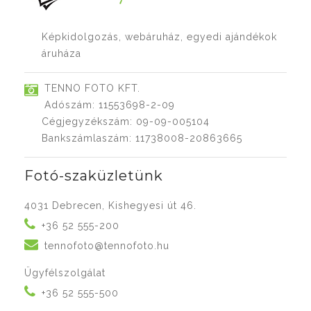
Képkidolgozás, webáruház, egyedi ajándékok
áruháza
TENNO FOTO KFT.
Adószám: 11553698-2-09
Cégjegyzékszám: 09-09-005104
Bankszámlaszám: 11738008-20863665
Fotó-szaküzletünk
4031 Debrecen, Kishegyesi út 46.
+36 52 555-200
tennofoto@tennofoto.hu
Ügyfélszolgálat
+36 52 555-500