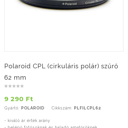
Polaroid CPL (cirkuláris polár) szűrő
62 mm
9 290 Ft
Gyártó:
POLAROID
Cikkszám:
PLFILCPL62
- kiváló ár érték arány
- belépő fotósoknak és haladó amatőröknek