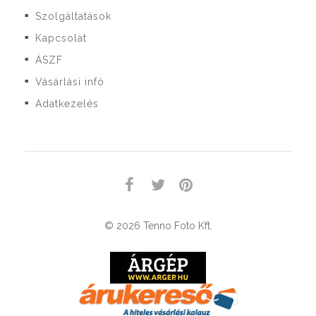
Szolgáltatások
■
Kapcsolat
■
ÁSZF
■
Vásárlási infó
■
Adatkezelés
■
© 2026 Tenno Foto Kft.