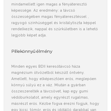
mindamellett igen magas a fényáteresztő
képessége. Az eredmény: a távcső
összességében magas fényáteresztéssel ,
ragyogó színhűséggel és kristálytiszta képpel
rendelkezik, nappal és szürkületben is a lehető
legjobb képet adja.
Pillekönnyű élmény
Minden egyes BDII keresőtávcső háza
magnézium ötvözetből készült öntvény.
Amellett, hogy elképesztően erős, meglepően
könnyű súlyú ez a váz. Miután a gyárban
összeszerelték a távcsövet, kap egy gumi
védőburkolatot, amely egyrészt rugalmas,
másrészt erős. Kézbe fogva érezni fogjuk, hogy
egy kicsi, tömör, erős és időtálló darabbal van