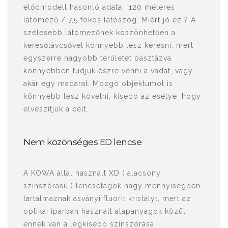
elődmodell hasonló adatai: 120 méteres
látómező / 7,5 fokos látószög. Miért jó ez ? A
szélesebb látómezőnek köszönhetően a
keresőtávcsővel könnyebb lesz keresni, mert
egyszerre nagyobb területet pásztázva
könnyebben tudjuk észre venni a vadat, vagy
akár egy madarat. Mozgó objektumot is
könnyebb lesz követni, kisebb az esélye, hogy
elveszítjük a célt.
​Nem közönséges ED lencse
A KOWA által használt XD ( alacsony
színszórású ) lencsetagok nagy mennyiségben
tartalmaznak ásványi fluorit kristályt, mert az
optikai iparban használt alapanyagok közül
ennek van a legkisebb színszórása,