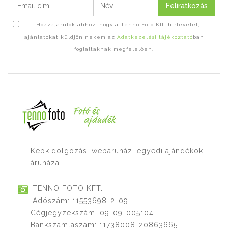
Feliratkozás
Hozzájárulok ahhoz, hogy a Tenno Foto Kft. hírlevelet,
ajánlatokat küldjön nekem az
Adatkezelési tájékoztató
ban
foglaltaknak megfelelően.
Képkidolgozás, webáruház, egyedi ajándékok
áruháza
TENNO FOTO KFT.
Adószám: 11553698-2-09
Cégjegyzékszám: 09-09-005104
Bankszámlaszám: 11738008-20863665