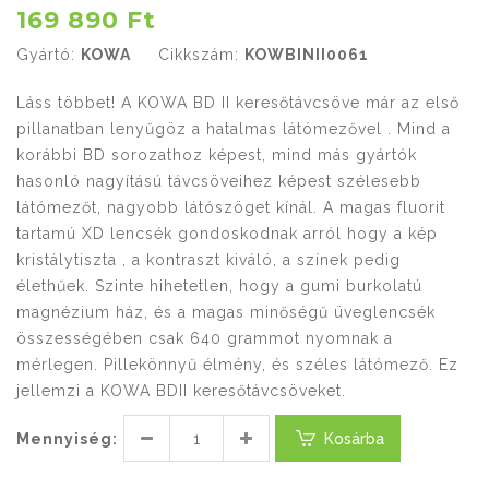
169 890 Ft
Gyártó:
KOWA
Cikkszám:
KOWBINII0061
Láss többet! A KOWA BD II keresőtávcsöve már az első
pillanatban lenyűgöz a hatalmas látómezővel . Mind a
korábbi BD sorozathoz képest, mind más gyártók
hasonló nagyítású távcsöveihez képest szélesebb
látómezőt, nagyobb látószöget kínál. A magas fluorit
tartamú XD lencsék gondoskodnak arról hogy a kép
kristálytiszta , a kontraszt kiváló, a színek pedig
élethűek. Szinte hihetetlen, hogy a gumi burkolatú
magnézium ház, és a magas minőségű üveglencsék
összességében csak 640 grammot nyomnak a
mérlegen. Pillekönnyű élmény, és széles látómező. Ez
jellemzi a KOWA BDII keresőtávcsöveket.
Mennyiség:
Kosárba