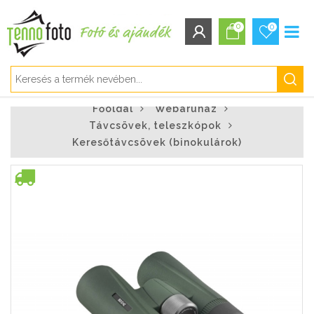
0
0
BEJELENTKEZÉS/REGISZTRÁCIÓ
Főoldal
Webáruház
Bejelentkezés
Távcsövek, teleszkópok
Regisztráció
Keresőtávcsövek (binokulárok)
Elfelejtett jelszó