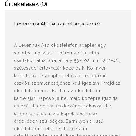
Értékelések (0)
Levenhuk A10 okostelefon adapter
A Levenhuk A10 okostelefon adapter egy
sokoldalú eszköz – bármilyen telefon
csatlakoztatható rá, amely 53–102 mm (2,1"–4").
szélességi értékhatár közé esik. Könnyen
kezelhető, az adaptert először az optikai
eszköz szemlencséjéhez kell igazítani, majd az
okostelefonhoz. Ezután az okostelefon
kameráját kapcsolja be, majd középre igazítja
és beállítja optikai eszközének fókuszát. Ez
utóbbi az éles tiszta képek készítése
érdekében szükséges. Bármilyen típusú
okostelefont lehet csatlakoztatni