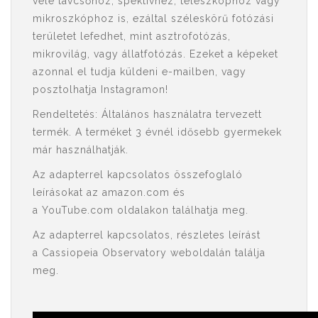
vele távcsőhöz, spektívhez, teleszkóphoz vagy
mikroszkóphoz is, ezáltal széleskörű fotózási
területet lefedhet, mint asztrofotózás,
mikrovilág, vagy állatfotózás. Ezeket a képeket
azonnal el tudja küldeni e-mailben, vagy
posztolhatja Instagramon!
Rendeltetés: Általános használatra tervezett
termék. A terméket 3 évnél idősebb gyermekek
már használhatják.
Az adapterrel kapcsolatos összefoglaló
leírásokat az amazon.com és
a YouTube.com oldalakon találhatja meg.
Az adapterrel kapcsolatos, részletes leírást
a Cassiopeia Observatory weboldalán találja
meg.