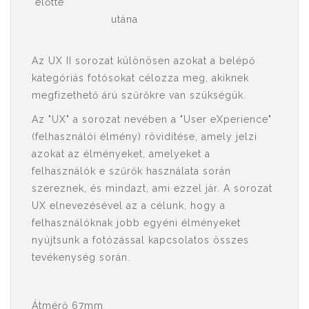
előtte
utána
Az UX II sorozat különösen azokat a belépő
kategóriás fotósokat célozza meg, akiknek
megfizethető árú szűrőkre van szükségük.
Az "UX" a sorozat nevében a "User eXperience"
(felhasználói élmény) rövidítése, amely jelzi
azokat az élményeket, amelyeket a
felhasználók e szűrők használata során
szereznek, és mindazt, ami ezzel jár. A sorozat
UX elnevezésével az a célunk, hogy a
felhasználóknak jobb egyéni élményeket
nyújtsunk a fotózással kapcsolatos összes
tevékenység során.
Átmérő 67mm