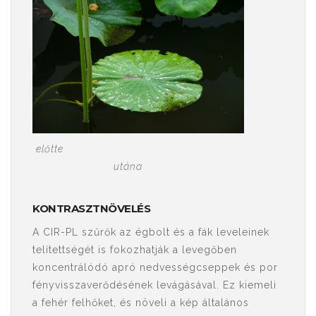
előtte
utána
KONTRASZTNÖVELÉS
A CIR-PL szűrők az égbolt és a fák leveleinek
telítettségét is fokozhatják a levegőben
koncentrálódó apró nedvességcseppek és por
fényvisszaverődésének levágásával. Ez kiemeli
a fehér felhőket, és növeli a kép általános