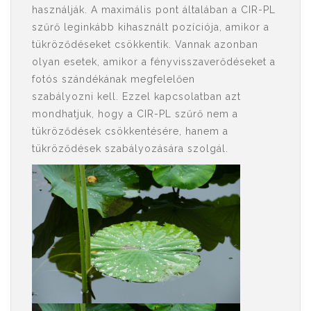
használják. A maximális pont általában a CIR-PL
szűrő leginkább kihasznált pozíciója, amikor a
tükröződéseket csökkentik. Vannak azonban
olyan esetek, amikor a fényvisszaverődéseket a
fotós szándékának megfelelően
szabályozni kell. Ezzel kapcsolatban azt
mondhatjuk, hogy a CIR-PL szűrő nem a
tükröződések csökkentésére, hanem a
tükröződések szabályozására szolgál.