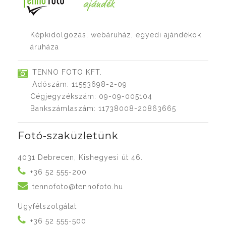
Képkidolgozás, webáruház, egyedi ajándékok
áruháza
TENNO FOTO KFT.
Adószám: 11553698-2-09
Cégjegyzékszám: 09-09-005104
Bankszámlaszám: 11738008-20863665
Fotó-szaküzletünk
4031 Debrecen, Kishegyesi út 46.
+36 52 555-200
tennofoto@tennofoto.hu
Ügyfélszolgálat
+36 52 555-500