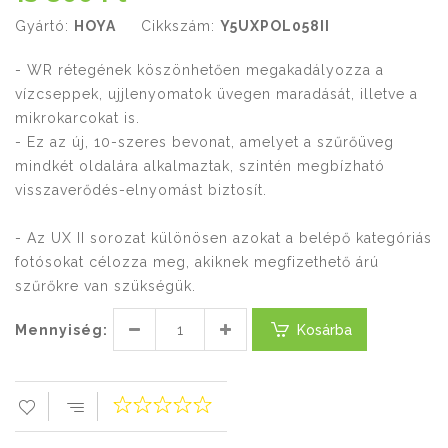
Gyártó:
HOYA
Cikkszám:
Y5UXPOL058II
- WR rétegének köszönhetően megakadályozza a
vízcseppek, ujjlenyomatok üvegen maradását, illetve a
mikrokarcokat is.
- Ez az új, 10-szeres bevonat, amelyet a szűrőüveg
mindkét oldalára alkalmaztak, szintén megbízható
visszaverődés-elnyomást biztosít.
- Az UX II sorozat különösen azokat a belépő kategóriás
fotósokat célozza meg, akiknek megfizethető árú
szűrőkre van szükségük.
Mennyiség:
Kosárba