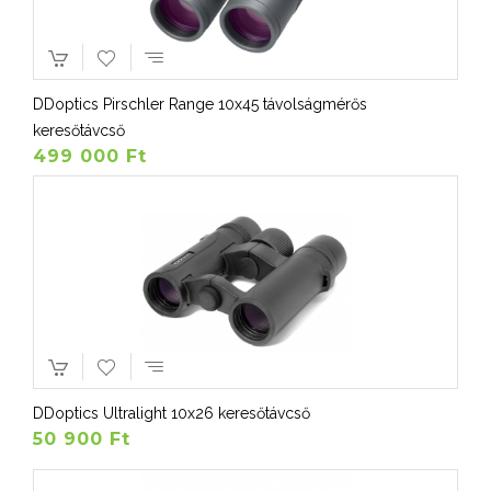
DDoptics Pirschler Range 10x45 távolságmérős
keresőtávcső
499 000 Ft
DDoptics Ultralight 10x26 keresőtávcső
50 900 Ft