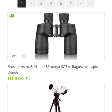
1
2
3
4
5
6
7
Bresser Astro & Marine SF 10x50 WP csillagász és hajós
távcső
111 900 Ft