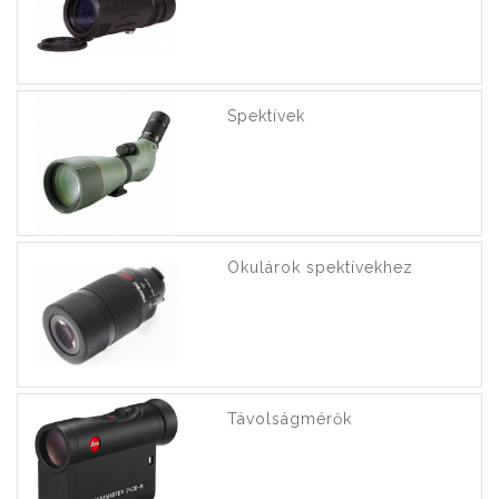
Spektívek
Okulárok spektívekhez
Távolságmérők