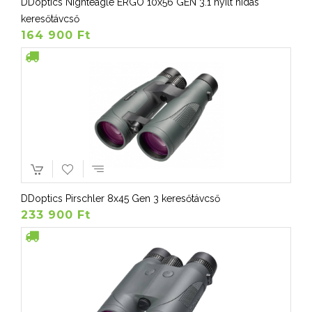
DDoptics Nighteagle ERGO 10x56 GEN 3.1 nyílt hidas
keresőtávcső
164 900 Ft
DDoptics Pirschler 8x45 Gen 3 keresőtávcső
233 900 Ft