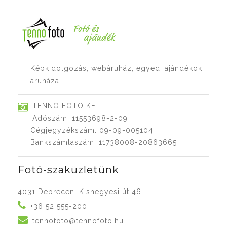
Képkidolgozás, webáruház, egyedi ajándékok
áruháza
TENNO FOTO KFT.
Adószám: 11553698-2-09
Cégjegyzékszám: 09-09-005104
Bankszámlaszám: 11738008-20863665
Fotó-szaküzletünk
4031 Debrecen, Kishegyesi út 46.
+36 52 555-200
tennofoto@tennofoto.hu