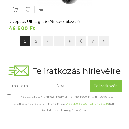
DDoptics Ultralight 8x26 keresőtávcső
46 900 Ft
1
2
3
4
5
6
7
Feliratkozás hírlevélre
Feliratkozás
Hozzájárulok ahhoz, hogy a Tenno Foto Kft. hírlevelet,
ajánlatokat küldjön nekem az
Adatkezelési tájékoztató
ban
foglaltaknak megfelelően.