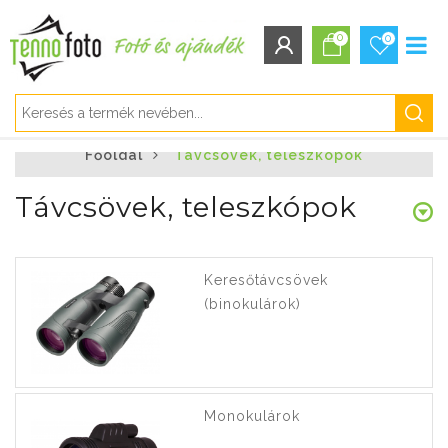
0
0
BEJELENTKEZÉS/REGISZTRÁCIÓ
Főoldal
Távcsövek, teleszkópok
Bejelentkezés
Regisztráció
Távcsövek, teleszkópok
Elfelejtett jelszó
Keresőtávcsövek
(binokulárok)
Monokulárok