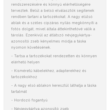
rendszerezésére és könnyű elérhetőségére
terveztek. Belül a belső elválasztók segítenek
rendben tartani a tartozékokat. A nagy elülső
ablak és a széles cipzáras nyílás megkönnyíti a
fotós dolgát, mivel általa áttekinthetővé válik a
tárolás. Ezenkívül az átlátszó névjegykártya-
azonosító zseb kényelmes módja a táska
nyomon követésének.
- Tartsa a tartozékokat rendezetten és könnyen
elérhető helyen
- Kisméretű kábelekhez, adapterekhez és
tartozékokhoz
- A nagy első ablakon keresztül láthatja a táska
tartalmát
- Hordozó fogantyú
- Névjegykártya azonosító zseb