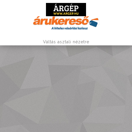
Váltás asztali nézetre