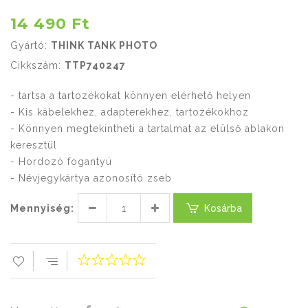
14 490 Ft
Gyártó:
THINK TANK PHOTO
Cikkszám:
TTP740247
- tartsa a tartozékokat könnyen elérhető helyen
- Kis kábelekhez, adapterekhez, tartozékokhoz
- Könnyen megtekintheti a tartalmat az elülső ablakon
keresztül
- Hordozó fogantyú
- Névjegykártya azonosító zseb
Mennyiség:
Kosárba