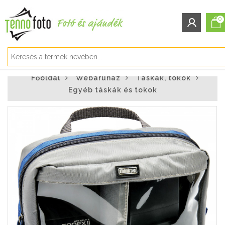
0
BEJELENTKEZÉS/REGISZTRÁCIÓ
Főoldal
Webáruház
Táskák, tokok
Bejelentkezés
Egyéb táskák és tokok
Regisztráció
Elfelejtett jelszó