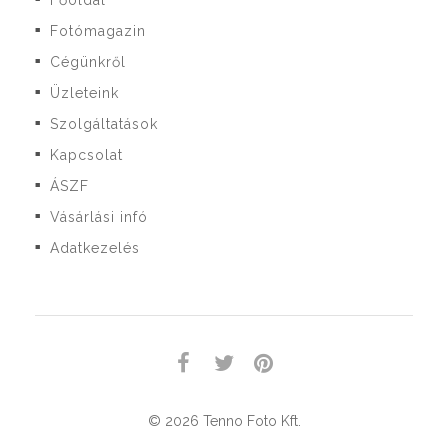
Főoldal
Fotómagazin
■
Cégünkről
■
Üzleteink
■
Szolgáltatások
■
Kapcsolat
■
ÁSZF
■
Vásárlási infó
■
Adatkezelés
■
© 2026 Tenno Foto Kft.