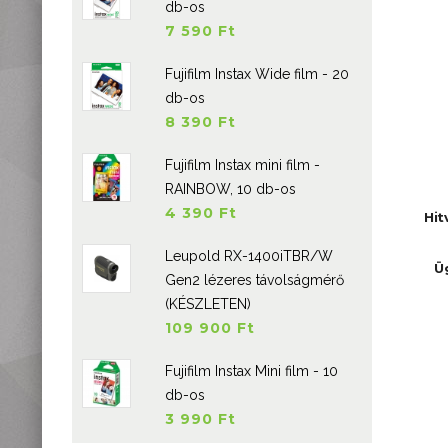
db-os
7 590 Ft
Fujifilm Instax Wide film - 20
db-os
8 390 Ft
Fujifilm Instax mini film -
RAINBOW, 10 db-os
4 390 Ft
Hit
Leupold RX-1400iTBR/W
Ü
Gen2 lézeres távolságmérő
(KÉSZLETEN)
109 900 Ft
Fujifilm Instax Mini film - 10
db-os
3 990 Ft