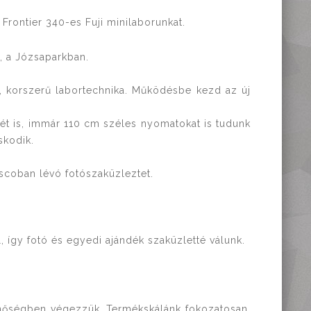
rontier 340-es Fuji minilaborunkat.
, a Józsaparkban.
gn, korszerű labortechnika. Működésbe kezd az új
ét is, immár 110 cm széles nyomatokat is tudunk
skodik.
scoban lévó fotószaküzleztet.
.
l, így fotó és egyedi ajándék szaküzletté válunk.
inőségben végezzük. Termékskálánk fokozatosan,