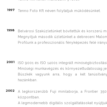
1997
Tenno Foto Kft néven folytatjuk működésünket.
1998
Belvárosi Szaküzletünket bővítettük és korszerű m
Megnyitjuk második üzletünket a debreceni Malo
Profilunk a professzionális fényképezés felé irány
2001
ISO 9001 és ISO 14001 integrált minőségbiztosítási
Minőségi munkavégzés és környezettudatosság jel
Büszkék vagyunk arra, hogy a két tanúsítvány
hazánkban.
2002
A legkorszerűbb Fuji minilaborja, a Frontier 
központban.
A legmodernebb digitális szolgáltatásokat nyújtju