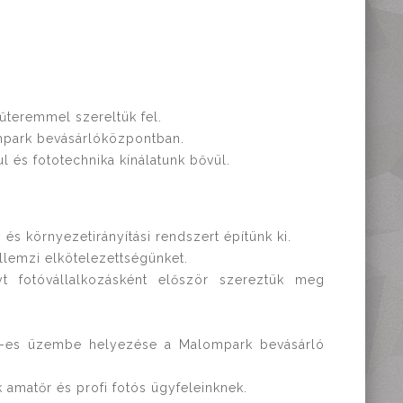
űteremmel szereltük fel.
mpark bevásárlóközpontban.
ul és fototechnika kínálatunk bővül.
 és környezetirányítási rendszert építünk ki.
lemzi elkötelezettségünket.
t fotóvállalkozásként először szereztük meg
350-es üzembe helyezése a Malompark bevásárló
k amatőr és profi fotós ügyfeleinknek.