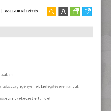
0
0
ROLL-UP KÉSZÍTÉS
BEJELENTKEZÉS/REGISZTRÁCIÓ
Bejelentkezés
Regisztráció
Elfelejtett jelszó
utcában.
 lakosság igényeinek kielégítésére irányul.
nőségi növekedést értünk el.