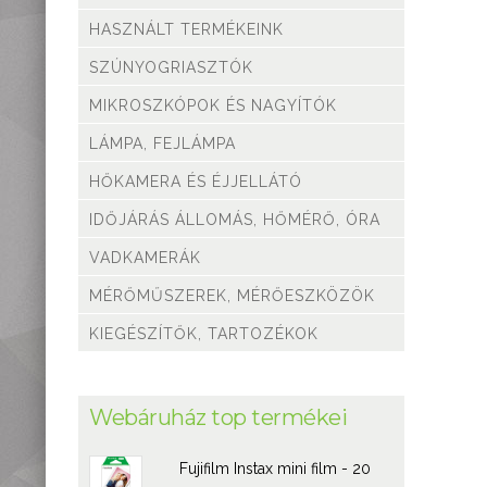
Mérőműszerek,
mérőeszközök
HASZNÁLT TERMÉKEINK
Kiegészítők,
SZÚNYOGRIASZTÓK
tartozékok
MIKROSZKÓPOK ÉS NAGYÍTÓK
LÁMPA, FEJLÁMPA
HŐKAMERA ÉS ÉJJELLÁTÓ
IDŐJÁRÁS ÁLLOMÁS, HŐMÉRŐ, ÓRA
VADKAMERÁK
MÉRŐMŰSZEREK, MÉRŐESZKÖZÖK
KIEGÉSZÍTŐK, TARTOZÉKOK
Webáruház top termékei
Fujifilm Instax mini film - 20