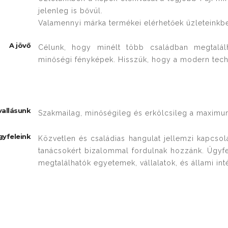
jelenleg is bővül.
Valamennyi márka termékei elérhetőek üzleteinkbe
A jövő
Célunk, hogy minélt több családban megtalál
minőségi fényképek. Hisszük, hogy a modern techni
vallásunk
Szakmailag, minőségileg és erkölcsileg a maximum
gyfeleink
Közvetlen és családias hangulat jellemzi kapcsola
tanácsokért bizalommal fordulnak hozzánk. Ügyfe
megtalálhatók egyetemek, vállalatok, és állami in