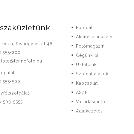
-szaküzletünk
Főoldal
■
Akciós ajánlataink
■
recen, Kishegyesi út 46.
Fotómagazin
■
2 555-200
Cégünkről
■
ofoto@tennofoto.hu
Üzleteink
■
olgálat
Szolgáltatások
■
2 555-500
Kapcsolat
■
ÁSZF
yfélszolgálat
■
0 503-5555
Vásárlási infó
■
Adatkezelés
■