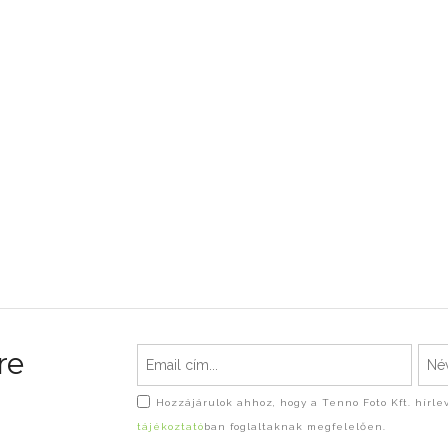
re
Hozzájárulok ahhoz, hogy a Tenno Foto Kft. hírl
tájékoztató
ban foglaltaknak megfelelően.