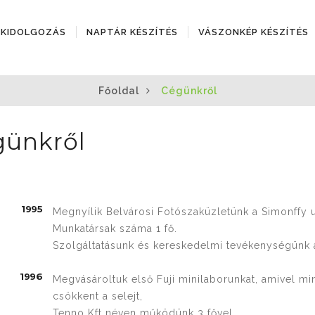
ÓKIDOLGOZÁS
NAPTÁR KÉSZÍTÉS
VÁSZONKÉP KÉSZÍTÉS
Főoldal
Cégünkről
ünkről
1995
Megnyílik Belvárosi Fotószaküzletünk a Simonffy 
Munkatársak száma 1 fő.
Szolgáltatásunk és kereskedelmi tevékenységünk a
1996
Megvásároltuk első Fuji minilaborunkat, amivel mi
csökkent a selejt,
Tenno Kft néven működünk 3 fővel.