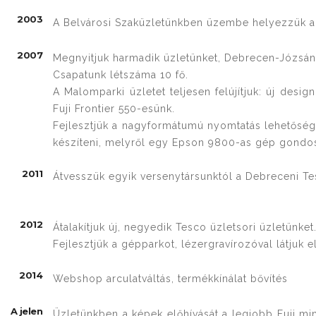
2003
A Belvárosi Szaküzletünkben üzembe helyezzük a F
2007
Megnyitjuk harmadik üzletünket, Debrecen-Józsán
Csapatunk létszáma 10 fő.
A Malomparki üzletet teljesen felújítjuk: új desi
Fuji Frontier 550-esünk.
Fejlesztjük a nagyformátumú nyomtatás lehetőség
készíteni, melyről egy Epson 9800-as gép gondo
2011
Átvesszük egyik versenytársunktól a Debreceni Te
2012
Átalakítjuk új, negyedik Tesco üzletsori üzletünket
Fejlesztjük a gépparkot, lézergravírozóval látjuk e
2014
Webshop arculatváltás, termékkínálat bővítés
A jelen
Üzletünkben a képek előhívását a legjobb Fuji m