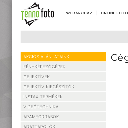
WEBÁRUHÁZ
ONLINE FOT
Fényképezőgépek
Objektívek
Objektív kiegészítők
Cég
AKCIÓS AJÁNLATAINK
Instax termékek
Videótechnika
FÉNYKÉPEZŐGÉPEK
Áramforrások
OBJEKTÍVEK
Adattárolók
Tisztító eszközök
OBJEKTÍV KIEGÉSZÍTŐK
Állványok
INSTAX TERMÉKEK
Diktafonok, Diktafon
tartozékok
VIDEÓTECHNIKA
Markolatok
ÁRAMFORRÁSOK
Vakuk
Távcsövek,
ADATTÁROLÓK