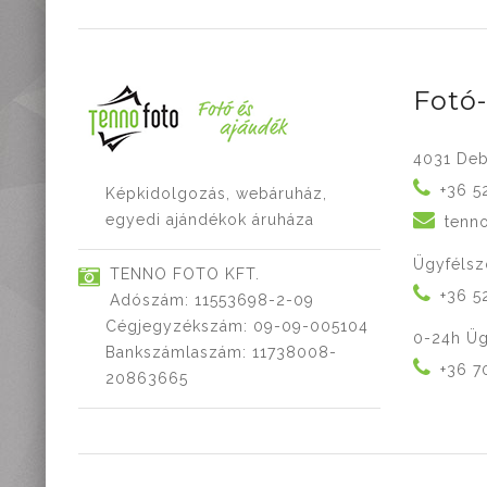
Fotó
4031 Deb
+36 5
Képkidolgozás, webáruház,
egyedi ajándékok áruháza
tenn
Ügyfélsz
TENNO FOTO KFT.
+36 5
Adószám: 11553698-2-09
Cégjegyzékszám: 09-09-005104
0-24h Üg
Bankszámlaszám: 11738008-
+36 7
20863665