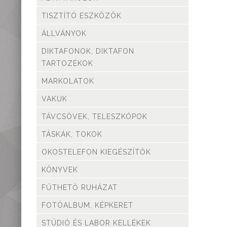
teleszkópok
TISZTÍTÓ ESZKÖZÖK
Táskák, tokok
Okostelefon
ÁLLVÁNYOK
kiegészítők
DIKTAFONOK, DIKTAFON
Könyvek
TARTOZÉKOK
Fűthető ruházat
MARKOLATOK
Fotóalbum, képkeret
Stúdió és labor
VAKUK
kellékek
TÁVCSÖVEK, TELESZKÓPOK
Használt termékeink
Szúnyogriasztók
TÁSKÁK, TOKOK
Mikroszkópok és
OKOSTELEFON KIEGÉSZÍTŐK
nagyítók
Lámpa, Fejlámpa
KÖNYVEK
Hőkamera és éjjellátó
FŰTHETŐ RUHÁZAT
Időjárás állomás,
hőmérő, óra
FOTÓALBUM, KÉPKERET
Vadkamerák
STÚDIÓ ÉS LABOR KELLÉKEK