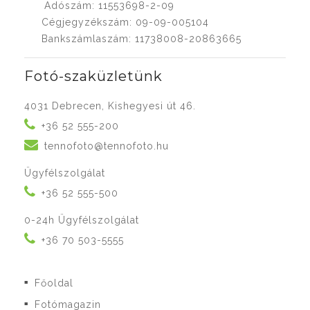
Adószám: 11553698-2-09
Cégjegyzékszám: 09-09-005104
Bankszámlaszám: 11738008-20863665
Fotó-szaküzletünk
4031 Debrecen, Kishegyesi út 46.
+36 52 555-200
tennofoto@tennofoto.hu
Ügyfélszolgálat
+36 52 555-500
0-24h Ügyfélszolgálat
+36 70 503-5555
Főoldal
■
Fotómagazin
■