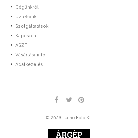
Cégünkről
■
Üzleteink
■
Szolgáltatások
■
Kapcsolat
■
ÁSZF
■
Vásárlási infó
■
Adatkezelés
■
© 2026 Tenno Foto Kft.