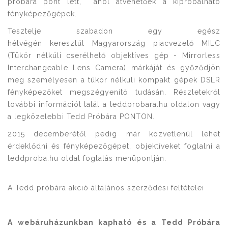
próbára pont lett, ahol átvehetőek a kipróbálható
fényképezőgépek.
Tesztelje szabadon egy egész
hétvégén keresztül Magyarország piacvezető MILC
(Tükör nélküli cserélhető objektíves gép - Mirrorless
Interchangeable Lens Camera) márkáját és győződjön
meg személyesen a tükör nélküli kompakt gépek DSLR
fényképezőket megszégyenítő tudásán. Részletekről
további információt talál a
teddprobara.hu
oldalon vagy
a legközelebbi
Tedd Próbára PONTON.
2015 decemberétől pedig már közvetlenül lehet
érdeklődni és fényképezőgépet, objektíveket foglalni a
teddproba.hu oldal
foglalás
menüpontján.
A Tedd próbára akció általános szerződési feltételei
A webáruházunkban kapható és a Tedd Próbára