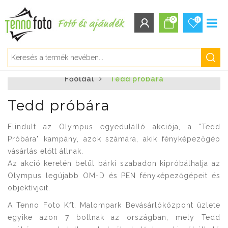
0
0
BEJELENTKEZÉS/REGISZTRÁCIÓ
Főoldal
Tedd próbára
Bejelentkezés
Regisztráció
Tedd próbára
Elfelejtett jelszó
Elindult az Olympus egyedülálló akciója, a "Tedd
Próbára" kampány, azok számára, akik fényképezőgép
vásárlás előtt állnak.
Az akció keretén belül bárki szabadon kipróbálhatja az
Olympus legújabb OM-D és PEN fényképezőgépeit és
objektívjeit.
A Tenno Foto Kft. Malompark Bevásárlóközpont üzlete
egyike azon 7 boltnak az országban, mely Tedd