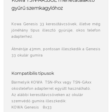
Kowa TSN-AR33GE menetátalakító
gyűrű szemkagylóhoz
Kowa Genesis 33 keresőtávcsövek, illetve még
jónéhány típus illesztő gyűrűje, okos telefon
adapterhez.
Átmérője 43mm, pontosan illeszkedik a Genesis
33 okulár gumira
Kompatibilis típusok
Bármelyik KOWA TSN-IPxx vagy TSN-GAxx
okostelefon adapterrel együtt használható.
Az alábbi keresőtávcsöveken az okulár
szemvédő gumira illeszkedik:
KOWA Genesis 8x33