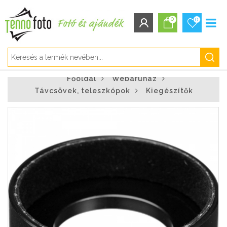
0
0
BEJELENTKEZÉS/REGISZTRÁCIÓ
Főoldal
Webáruház
Bejelentkezés
Távcsövek, teleszkópok
Kiegészítők
Regisztráció
Elfelejtett jelszó