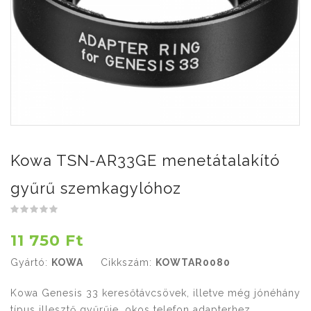
Kowa TSN-AR33GE menetátalakító
gyűrű szemkagylóhoz
11 750 Ft
Gyártó:
KOWA
Cikkszám:
KOWTAR0080
Kowa Genesis 33 keresőtávcsövek, illetve még jónéhány
típus illesztő gyűrűje, okos telefon adapterhez.