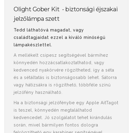
Olight Gober Kit - biztonsági éjszakai
jelzőlámpa szett
Tedd láthatóvá magadat, vagy
családtagjaidat ezzel a kiváló minőségű
lámpakészlettel.
A mellékelt csipesz segítségével bármihez
könnyedén hozzácsatlakoztathatod, vagy
kedvenced nyakörvére rögzítheted, így a séta
és a sétáltatás is biztonságosabb lehet. Sátorra
vagy hátizsákra is rögzíthető, többféle színű
jelzőfény használható.
Ha a biztonsági jelzőfénybe egy
Apple AitTagot
is teszel, könnyedén megtalálhatod
kedvencedet. Jó szolgálatot tehet kirándulás
során, mivel bármilyen fontos dologra
felrögzíthető egy karabíner segítségével,