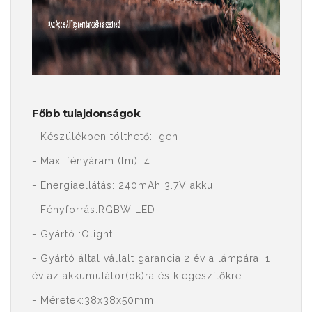
Főbb tulajdonságok
- Készülékben tölthető: Igen
- Max. fényáram (lm): 4
- Energiaellátás: 240mAh 3.7V akku
- Fényforrás:RGBW LED
- Gyártó :Olight
- Gyártó által vállalt garancia:2 év a lámpára, 1
év az akkumulátor(ok)ra és kiegészítőkre
- Méretek:38x38x50mm