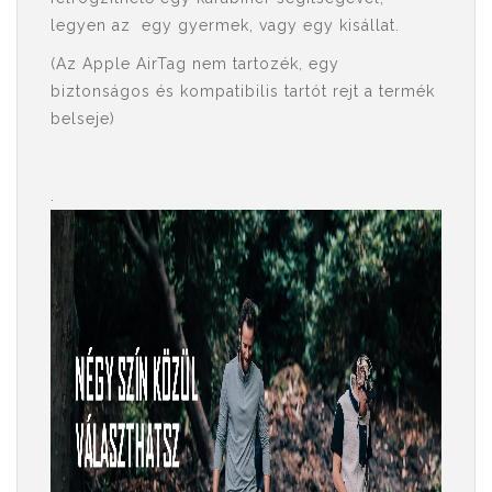
legyen az egy gyermek, vagy egy kisállat.
(Az Apple AirTag nem tartozék, egy
biztonságos és kompatibilis tartót rejt a termék
belseje)
.