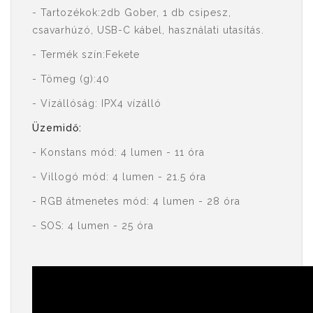
- Tartozékok:2db Gober, 1 db csipesz,
csavarhúzó, USB-C kábel, használati utasítás.
- Termék szín:Fekete
- Tömeg (g):40
- Vízállóság: IPX4 vízálló
Üzemidő:
- Konstans mód: 4 lumen - 11 óra
- Villogó mód: 4 lumen - 21.5 óra
- RGB átmenetes mód: 4 lumen - 28 óra
- SOS: 4 lumen - 25 óra