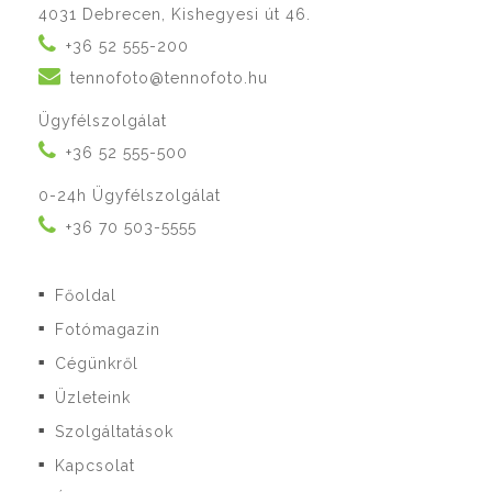
4031 Debrecen, Kishegyesi út 46.
+36 52 555-200
tennofoto@tennofoto.hu
Ügyfélszolgálat
+36 52 555-500
0-24h Ügyfélszolgálat
+36 70 503-5555
Főoldal
■
Fotómagazin
■
Cégünkről
■
Üzleteink
■
Szolgáltatások
■
Kapcsolat
■