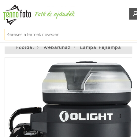
BEJELENTKEZÉS/REGISZTRÁCIÓ
Főoldal
Webáruház
Lámpa, Fejlámpa
Bejelentkezés
Regisztráció
Elfelejtett jelszó