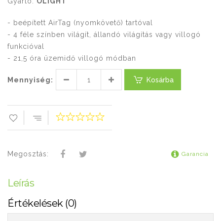
Gyártó:
OLIGHT
- beépített AirTag (nyomkövető) tartóval
- 4 féle színben világít, állandó világítás vagy villogó
funkcióval
- 21,5 óra üzemidő villogó módban
Mennyiség:
Kosárba
Megosztás:
Garancia
Leírás
Értékelések (0)