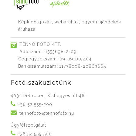
Képkidolgozás, webáruház, egyedi ajándékok
áruháza
TENNO FOTO KFT.
Adószám: 11553698-2-09
Cégjegyzékszám: 09-09-005104
Bankszámlaszám: 11738008-20863665
Fotó-szaküzletünk
4031 Debrecen, Kishegyesi út 46.
+36 52 555-200
tennofoto@tennofoto.hu
Ügyfélszolgálat
+36 52 555-500