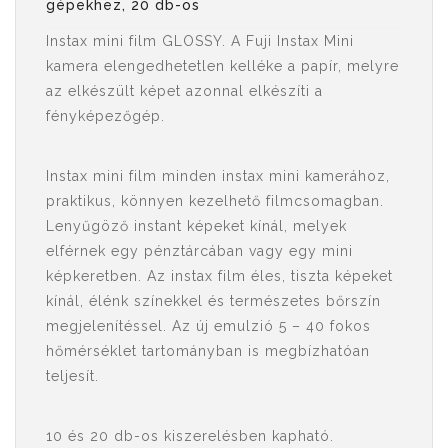
gépekhez, 20 db-os
Instax mini film GLOSSY. A Fuji Instax Mini
kamera elengedhetetlen kelléke a papír, melyre
az elkészült képet azonnal elkészíti a
fényképezőgép.
Instax mini film minden instax mini kamerához,
praktikus, könnyen kezelhető filmcsomagban.
Lenyűgöző instant képeket kínál, melyek
elférnek egy pénztárcában vagy egy mini
képkeretben. Az instax film éles, tiszta képeket
kínál, élénk színekkel és természetes bőrszín
megjelenítéssel. Az új emulzió 5 – 40 fokos
hőmérséklet tartományban is megbízhatóan
teljesít.
10 és 20 db-os kiszerelésben kapható.