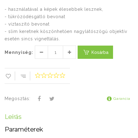
- használatával a képek élesebbek lesznek,
- tükröződésgátló bevonat
- víztaszító bevonat
- slim keretnek köszönhetően nagylátószögű objektív
esetén sincs vignettálás.
Mennyiség:
Kosárba
Megosztás:
Garancia
Leírás
Paraméterek