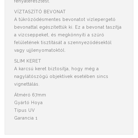
fényáteresztést.
VÍZTASZÍTÓ BEVONAT
A tükröződésmentes bevonatot vízlepergető
bevonattal egészítettük ki. Ez a bevonat taszítja
a vízcseppeket, és megkönnyíti a szűrő
felületének tisztítását a szennyeződésektől
vagy ujjlenyomatoktól.
SLIM KERET
A karcsú keret biztosítja, hogy még a
nagylátószögű objektívek esetében sincs
vignettálás.
Átmérő 67mm
Gyártó Hoya
Típus UV
Garancia 1