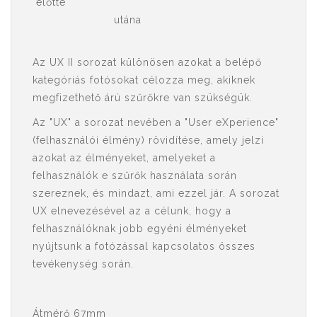
előtte
utána
Az UX II sorozat különösen azokat a belépő
kategóriás fotósokat célozza meg, akiknek
megfizethető árú szűrőkre van szükségük.
Az "UX" a sorozat nevében a "User eXperience"
(felhasználói élmény) rövidítése, amely jelzi
azokat az élményeket, amelyeket a
felhasználók e szűrők használata során
szereznek, és mindazt, ami ezzel jár. A sorozat
UX elnevezésével az a célunk, hogy a
felhasználóknak jobb egyéni élményeket
nyújtsunk a fotózással kapcsolatos összes
tevékenység során.
Átmérő 67mm