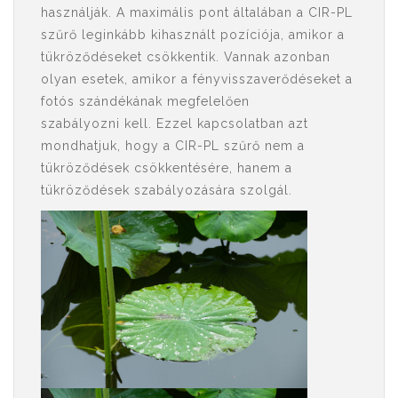
használják. A maximális pont általában a CIR-PL
szűrő leginkább kihasznált pozíciója, amikor a
tükröződéseket csökkentik. Vannak azonban
olyan esetek, amikor a fényvisszaverődéseket a
fotós szándékának megfelelően
szabályozni kell. Ezzel kapcsolatban azt
mondhatjuk, hogy a CIR-PL szűrő nem a
tükröződések csökkentésére, hanem a
tükröződések szabályozására szolgál.