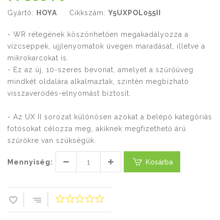
Gyártó:
HOYA
Cikkszám:
Y5UXPOL055II
- WR rétegének köszönhetően megakadályozza a
vízcseppek, ujjlenyomatok üvegen maradását, illetve a
mikrokarcokat is.
- Ez az új, 10-szeres bevonat, amelyet a szűrőüveg
mindkét oldalára alkalmaztak, szintén megbízható
visszaverődés-elnyomást biztosít.
- Az UX II sorozat különösen azokat a belépő kategóriás
fotósokat célozza meg, akiknek megfizethető árú
szűrőkre van szükségük.
Mennyiség:
Kosárba