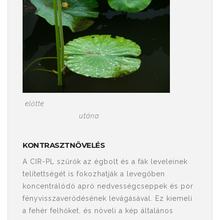
előtte
utána
KONTRASZTNÖVELÉS
A CIR-PL szűrők az égbolt és a fák leveleinek
telítettségét is fokozhatják a levegőben
koncentrálódó apró nedvességcseppek és por
fényvisszaverődésének levágásával. Ez kiemeli
a fehér felhőket, és növeli a kép általános