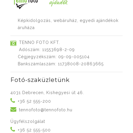
Képkidolgozás, webáruház, egyedi ajándékok
áruháza
TENNO FOTO KFT.
Adószám: 11553698-2-09
Cégjegyzékszám: 09-09-005104
Bankszámlaszám: 11738008-20863665
Fotó-szaküzletünk
4031 Debrecen, Kishegyesi út 46.
+36 52 555-200
tennofoto@tennofoto.hu
Ügyfélszolgálat
+36 52 555-500