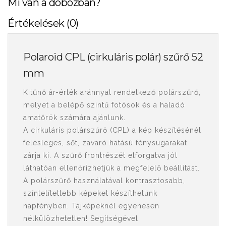
Mi van a dobozban?
Értékelések (0)
Polaroid CPL (cirkuláris polár) szűrő 52
mm
Kitűnő ár-érték aránnyal rendelkező polárszűrő,
melyet a belépő szintű fotósok és a haladó
amatőrök számára ajánlunk.
A cirkuláris polárszűrő (CPL) a kép készítésénél
felesleges, sőt, zavaró hatású fénysugarakat
zárja ki. A szűrő frontrészét elforgatva jól
láthatóan ellenőrizhetjük a megfelelő beállítást.
A polárszűrő használatával kontrasztosabb,
színtelítettebb képeket készíthetünk
napfényben. Tájképeknél egyenesen
nélkülözhetetlen! Segítségével