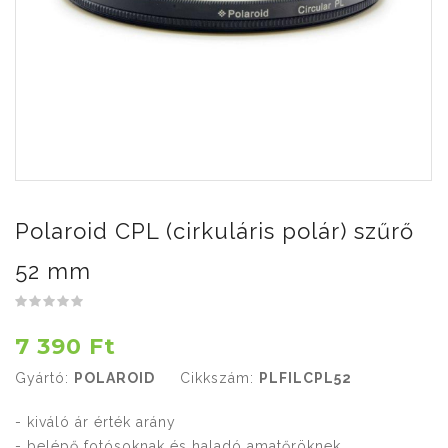
Polaroid CPL (cirkuláris polár) szűrő
52 mm
7 390 Ft
Gyártó:
POLAROID
Cikkszám:
PLFILCPL52
- kiváló ár érték arány
- belépő fotósoknak és haladó amatőröknek