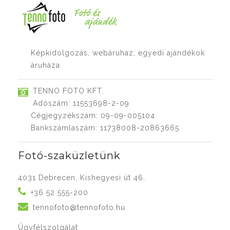
Képkidolgozás, webáruház, egyedi ajándékok
áruháza
TENNO FOTO KFT.
Adószám: 11553698-2-09
Cégjegyzékszám: 09-09-005104
Bankszámlaszám: 11738008-20863665
Fotó-szaküzletünk
4031 Debrecen, Kishegyesi út 46.
+36 52 555-200
tennofoto@tennofoto.hu
Ügyfélszolgálat