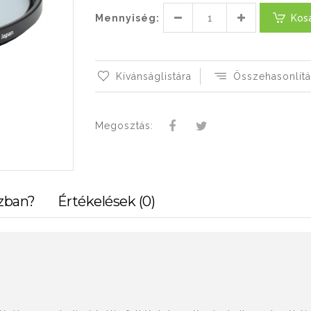
Mennyiség:
Kos
Kívánságlistára
Összehasonlítá
Megosztás:
zban?
Értékelések (0)