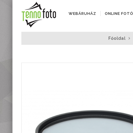
WEBÁRUHÁZ
ONLINE FOT
Fényképezőgépek
Főoldal
Objektívek
Objektív kiegészítők
Instax termékek
Videótechnika
Áramforrások
Adattárolók
Tisztító eszközök
Állványok
Diktafonok, Diktafon
tartozékok
Markolatok
Vakuk
Távcsövek,