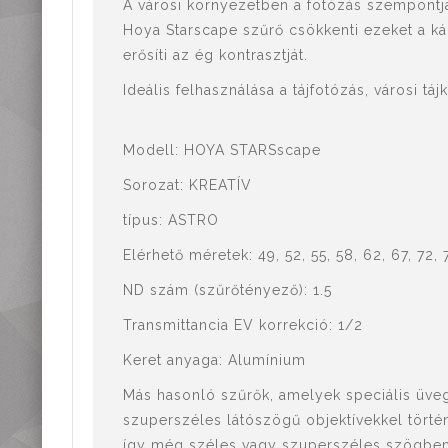
Mérőműszerek,
A városi környezetben a fotózás szempontjá
mérőeszközök
Hoya Starscape szűrő csökkenti ezeket a kár
Kiegészítők,
erősíti az ég kontrasztját.
tartozékok
Ideális felhasználása a tájfotózás, városi tá
Modell: HOYA STARSscape
Sorozat: KREATÍV
típus: ASTRO
Elérhető méretek: 49, 52, 55, 58, 62, 67, 72, 
ND szám (szűrőtényező): 1.5
Transmittancia EV korrekció: 1/2
Keret anyaga: Alumínium
Más hasonló szűrők, amelyek speciális üve
szuperszéles látószögű objektívekkel törté
így még széles vagy szuperszéles szögben 