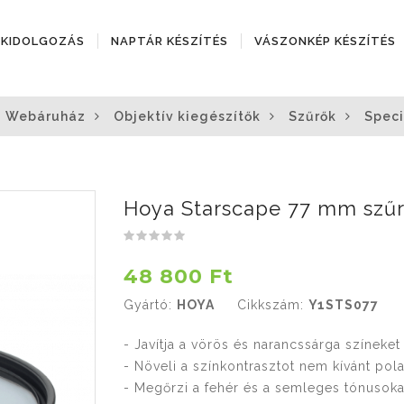
ÓKIDOLGOZÁS
NAPTÁR KÉSZÍTÉS
VÁSZONKÉP KÉSZÍTÉS
Webáruház
Objektív kiegészítők
Szűrők
Speci
Hoya Starscape 77 mm szű
48 800 Ft
Gyártó:
HOYA
Cikkszám:
Y1STS077
- Javítja a vörös és narancssárga színeket
- Növeli a színkontrasztot nem kívánt pola
- Megőrzi a fehér és a semleges tónusoka