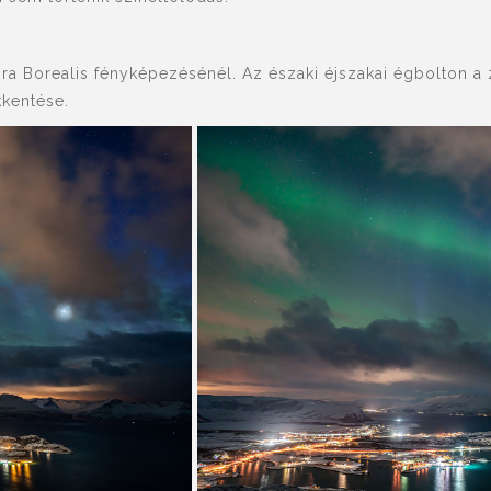
Borealis fényképezésénél. Az északi éjszakai égbolton a zö
kentése.