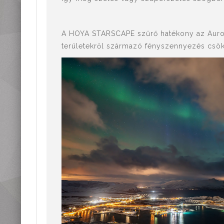
A HOYA STARSCAPE szűrő hatékony az Aurora 
területekről származó fényszennyezés csök