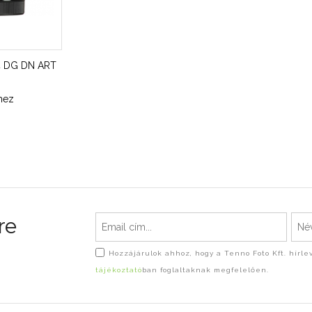
4 DG DN ART
hez
re
Hozzájárulok ahhoz, hogy a Tenno Foto Kft. hírl
tájékoztató
ban foglaltaknak megfelelően.