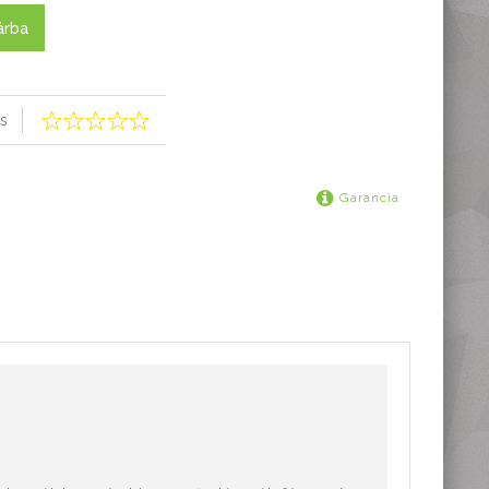
árba
s
Garancia