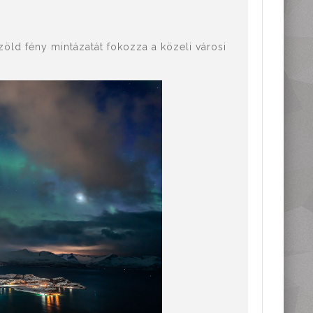
ld fény mintázatát fokozza a közeli városi