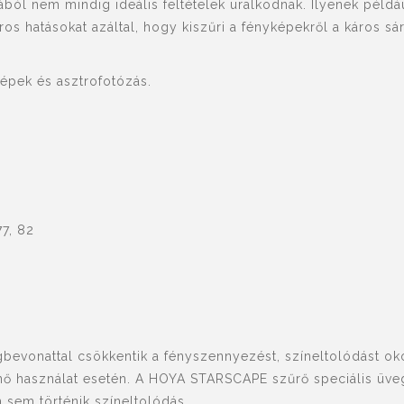
ból nem mindig ideális feltételek uralkodnak. Ilyenek példá
os hatásokat azáltal, hogy kiszűri a fényképekről a káros s
jképek és asztrofotózás.
77, 82
gbevonattal csökkentik a fényszennyezést, színeltolódást o
nő használat esetén. A HOYA STARSCAPE szűrő speciális üve
sem történik színeltolódás.