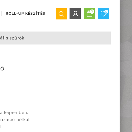
0
0
ROLL-UP KÉSZÍTÉS
BEJELENTKEZÉS/REGISZTRÁCIÓ
ális szűrők
Bejelentkezés
Regisztráció
Elfelejtett jelszó
rő
 a képen belül
rizáció nélkül
t