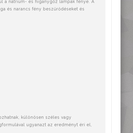
ul a nátrium- és higanygőz lámpák fénye. A
árga és narancs fény beszűrődéseket és
kozhatnak, különösen széles vagy
gformulával ugyanazt az eredményt éri el,