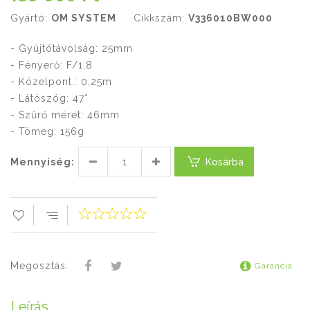
Gyártó:
OM SYSTEM
Cikkszám:
V336010BW000
- Gyújtótávolság: 25mm
- Fényerő: F/1,8
- Közelpont.: 0,25m
- Látószög: 47°
- Szűrő méret: 46mm
- Tömeg: 156g
Mennyiség:
Kosárba
Megosztás:
Garancia
Leírás