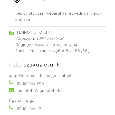
Képkidolgozás, webáruház, egyedi ajándékok
áruháza
TENNO FOTO KFT.
Adószám: 11553698-2-09
Cégjegyzékszám: 09-09-005104
Bankszámlaszám: 11738008-20863665
Fotó-szaküzletünk
4031 Debrecen, Kishegyesi út 46.
+36 52 555-200
tennofoto@tennofoto.hu
Ügyfélszolgálat
+36 52 555-500