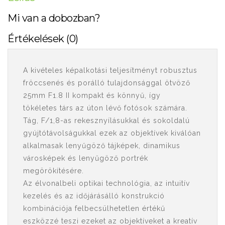
Mi van a dobozban?
Értékelések (0)
A kivételes képalkotási teljesítményt robusztus
fröccsenés és porálló tulajdonsággal ötvöző
25mm F1.8 II kompakt és könnyű, így
tökéletes társ az úton lévő fotósok számára.
Tág, F/1,8-as rekesznyílásukkal és sokoldalú
gyújtótávolságukkal ezek az objektívek kiválóan
alkalmasak lenyűgöző tájképek, dinamikus
városképek és lenyűgöző portrék
megörökítésére.
Az élvonalbeli optikai technológia, az intuitív
kezelés és az időjárásálló konstrukció
kombinációja felbecsülhetetlen értékű
eszközzé teszi ezeket az objektíveket a kreatív