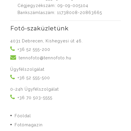
Cégjegyzékszám: 09-09-005104
Bankszámlaszám: 11738008-20863665
Fotó-szaküzletünk
4031 Debrecen, Kishegyesi út 46.
+36 52 555-200
tennofoto@tennofoto.hu
Ügyfélszolgálat
+36 52 555-500
0-24h Ügyfélszolgálat
+36 70 503-5555
Főoldal
■
Fotómagazin
■