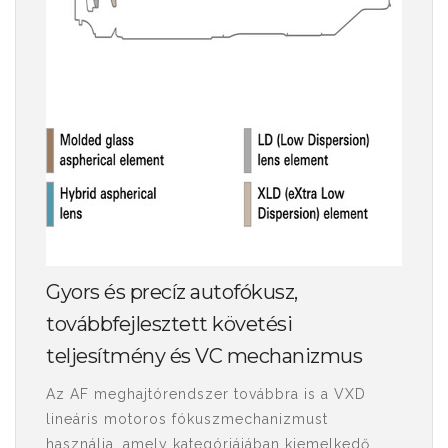
Gyors és precíz autofókusz,
továbbfejlesztett követési
teljesítmény és VC mechanizmus
Az AF meghajtórendszer továbbra is a VXD
lineáris motoros fókuszmechanizmust
használja, amely kategóriájában kiemelkedő