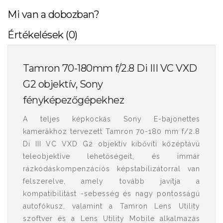
Mi van a dobozban?
Értékelések (0)
Tamron 70-180mm f/2.8 Di III VC VXD
G2 objektív, Sony
fényképezőgépekhez
A teljes képkockás Sony E-bajonettes
kamerákhoz tervezett Tamron 70-180 mm f/2.8
Di III VC VXD G2 objektív kibővíti középtávú
teleobjektíve lehetőségeit, és immár
rázkódáskompenzációs képstabilizátorral van
felszerelve, amely tovább javítja a
kompatibilitást -sebesség és nagy pontosságú
autofókusz, valamint a Tamron Lens Utility
szoftver és a Lens Utility Mobile alkalmazás