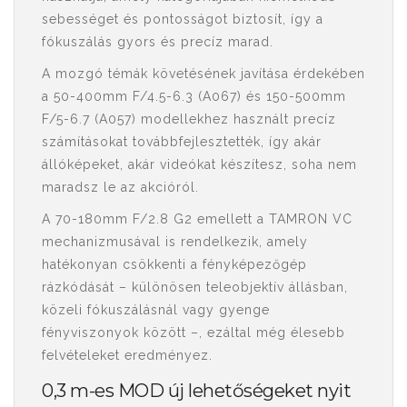
sebességet és pontosságot biztosít, így a
fókuszálás gyors és precíz marad.
A mozgó témák követésének javítása érdekében
a 50-400mm F/4.5-6.3 (A067) és 150-500mm
F/5-6.7 (A057) modellekhez használt precíz
számításokat továbbfejlesztették, így akár
állóképeket, akár videókat készítesz, soha nem
maradsz le az akcióról.
A 70-180mm F/2.8 G2 emellett a TAMRON VC
mechanizmusával is rendelkezik, amely
hatékonyan csökkenti a fényképezőgép
rázkódását – különösen teleobjektív állásban,
közeli fókuszálásnál vagy gyenge
fényviszonyok között –, ezáltal még élesebb
felvételeket eredményez.
0,3 m-es MOD új lehetőségeket nyit