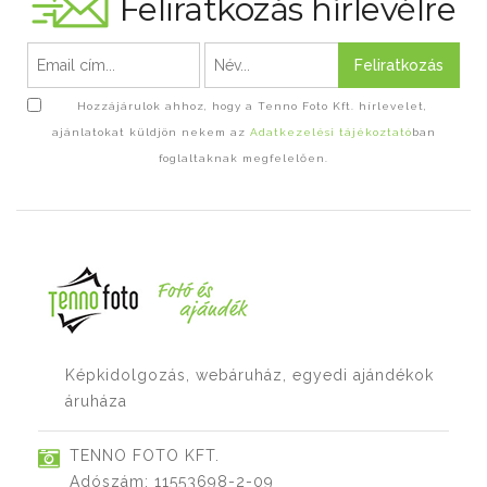
Feliratkozás hírlevélre
Feliratkozás
Hozzájárulok ahhoz, hogy a Tenno Foto Kft. hírlevelet,
ajánlatokat küldjön nekem az
Adatkezelési tájékoztató
ban
foglaltaknak megfelelően.
Képkidolgozás, webáruház, egyedi ajándékok
áruháza
TENNO FOTO KFT.
Adószám: 11553698-2-09