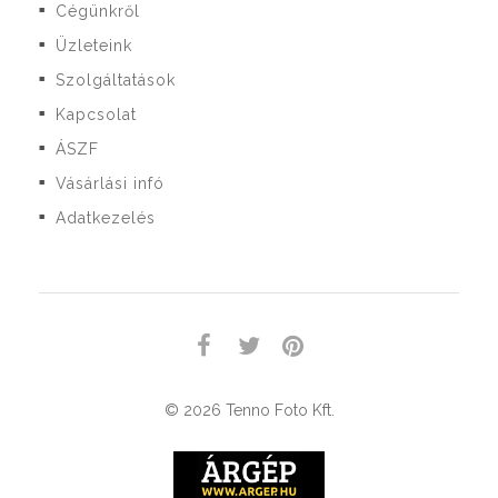
Cégünkről
■
Üzleteink
■
Szolgáltatások
■
Kapcsolat
■
ÁSZF
■
Vásárlási infó
■
Adatkezelés
■
© 2026 Tenno Foto Kft.