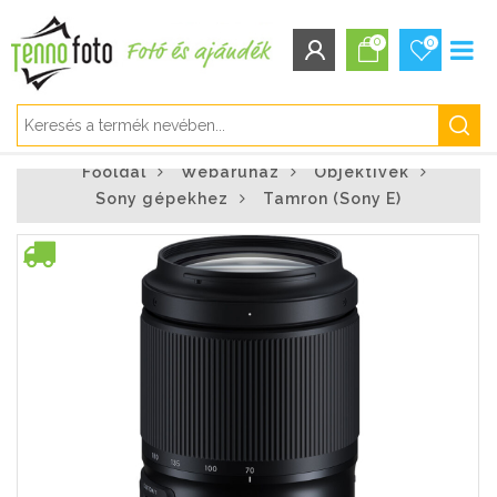
0
0
BEJELENTKEZÉS/REGISZTRÁCIÓ
Főoldal
Webáruház
Objektívek
Bejelentkezés
Sony gépekhez
Tamron (Sony E)
Regisztráció
Elfelejtett jelszó