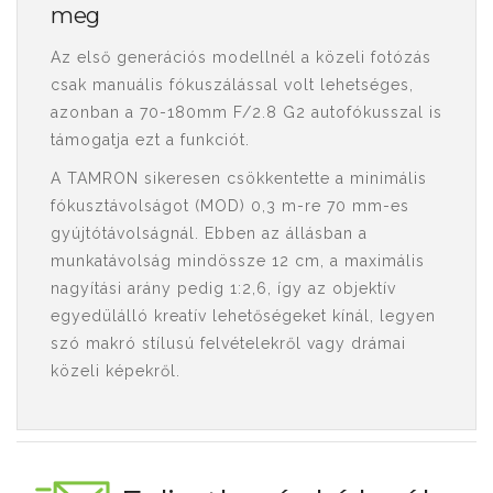
meg
Az első generációs modellnél a közeli fotózás
csak manuális fókuszálással volt lehetséges,
azonban a 70-180mm F/2.8 G2 autofókusszal is
támogatja ezt a funkciót.
A TAMRON sikeresen csökkentette a minimális
fókusztávolságot (MOD) 0,3 m-re 70 mm-es
gyújtótávolságnál. Ebben az állásban a
munkatávolság mindössze 12 cm, a maximális
nagyítási arány pedig 1:2,6, így az objektív
egyedülálló kreatív lehetőségeket kínál, legyen
szó makró stílusú felvételekről vagy drámai
közeli képekről.