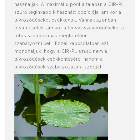
használják. A maximális pont általában a CIR-PL
szűrő leginkább kihasznált pozíciója, amikor a
tükröződéseket csökkentik. Vannak azonban
olyan esetek, amikor a fényvisszaverődéseket a
fotós szándékának megfelelően
szabályozni kell. Ezzel kapcsolatban azt
mondhatjuk, hogy a CIR-PL szűrő nem a
tükröződések csökkentésére, hanem a
tükröződések szabályozására szolgál.