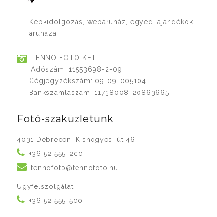
Képkidolgozás, webáruház, egyedi ajándékok
áruháza
TENNO FOTO KFT.
Adószám: 11553698-2-09
Cégjegyzékszám: 09-09-005104
Bankszámlaszám: 11738008-20863665
Fotó-szaküzletünk
4031 Debrecen, Kishegyesi út 46.
+36 52 555-200
tennofoto@tennofoto.hu
Ügyfélszolgálat
+36 52 555-500