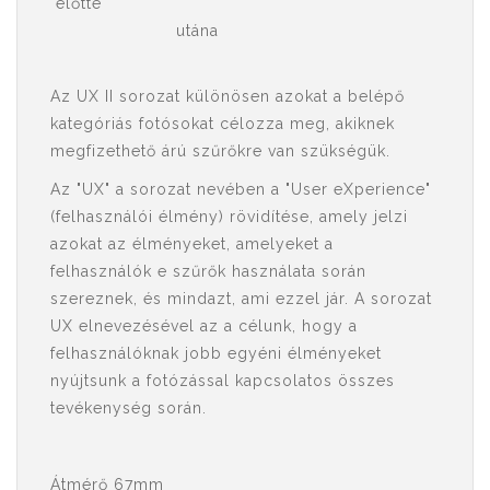
előtte
utána
Az UX II sorozat különösen azokat a belépő
kategóriás fotósokat célozza meg, akiknek
megfizethető árú szűrőkre van szükségük.
Az "UX" a sorozat nevében a "User eXperience"
(felhasználói élmény) rövidítése, amely jelzi
azokat az élményeket, amelyeket a
felhasználók e szűrők használata során
szereznek, és mindazt, ami ezzel jár. A sorozat
UX elnevezésével az a célunk, hogy a
felhasználóknak jobb egyéni élményeket
nyújtsunk a fotózással kapcsolatos összes
tevékenység során.
Átmérő 67mm