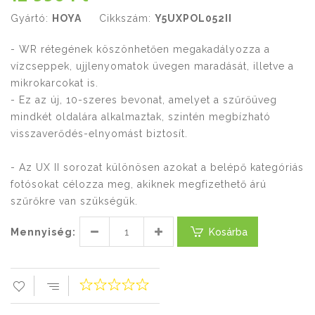
Gyártó:
HOYA
Cikkszám:
Y5UXPOL052II
- WR rétegének köszönhetően megakadályozza a
vízcseppek, ujjlenyomatok üvegen maradását, illetve a
mikrokarcokat is.
- Ez az új, 10-szeres bevonat, amelyet a szűrőüveg
mindkét oldalára alkalmaztak, szintén megbízható
visszaverődés-elnyomást biztosít.
- Az UX II sorozat különösen azokat a belépő kategóriás
fotósokat célozza meg, akiknek megfizethető árú
szűrőkre van szükségük.
Mennyiség:
Kosárba