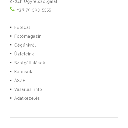
0-24h Ügyfélszolgálat
+36 70 503-5555
Főoldal
■
Fotómagazin
■
Cégünkről
■
Üzleteink
■
Szolgáltatások
■
Kapcsolat
■
ÁSZF
■
Vásárlási infó
■
Adatkezelés
■