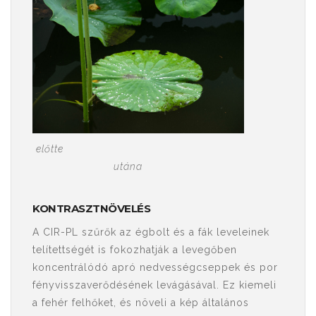
előtte
utána
KONTRASZTNÖVELÉS
A CIR-PL szűrők az égbolt és a fák leveleinek
telítettségét is fokozhatják a levegőben
koncentrálódó apró nedvességcseppek és por
fényvisszaverődésének levágásával. Ez kiemeli
a fehér felhőket, és növeli a kép általános