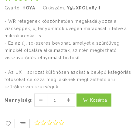
Gyártó:
HOYA
Cikkszám:
Y5UXPOL067II
- WR rétegének köszönhetően megakadályozza a
vízcseppek, ujjlenyomatok üvegen maradását, illetve a
mikrokarcokat is.
- Ez az új, 10-szeres bevonat, amelyet a szűrőüveg
mindkét oldalára alkalmaztak, szintén megbízható
visszaverődés-elnyomást biztosít.
- Az UX II sorozat különösen azokat a belépő kategóriás
fotósokat célozza meg, akiknek megfizethető árú
szűrőkre van szükségük.
Mennyiség:
Kosárba