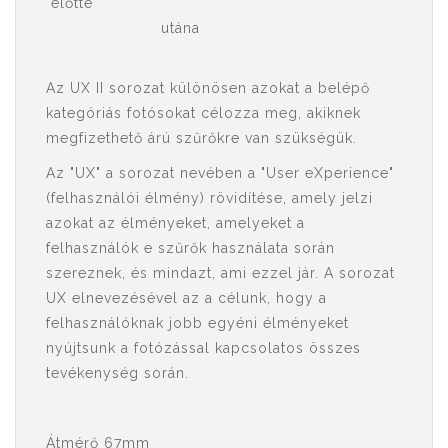
előtte
utána
Az UX II sorozat különösen azokat a belépő
kategóriás fotósokat célozza meg, akiknek
megfizethető árú szűrőkre van szükségük.
Az "UX" a sorozat nevében a "User eXperience"
(felhasználói élmény) rövidítése, amely jelzi
azokat az élményeket, amelyeket a
felhasználók e szűrők használata során
szereznek, és mindazt, ami ezzel jár. A sorozat
UX elnevezésével az a célunk, hogy a
felhasználóknak jobb egyéni élményeket
nyújtsunk a fotózással kapcsolatos összes
tevékenység során.
Átmérő 67mm