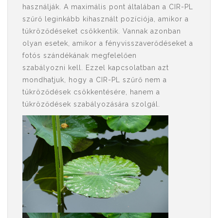
használják. A maximális pont általában a CIR-PL
szűrő leginkább kihasznált pozíciója, amikor a
tükröződéseket csökkentik. Vannak azonban
olyan esetek, amikor a fényvisszaverődéseket a
fotós szándékának megfelelően
szabályozni kell. Ezzel kapcsolatban azt
mondhatjuk, hogy a CIR-PL szűrő nem a
tükröződések csökkentésére, hanem a
tükröződések szabályozására szolgál.