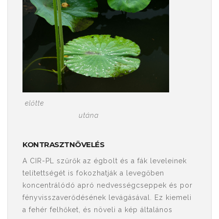
előtte
utána
KONTRASZTNÖVELÉS
A CIR-PL szűrők az égbolt és a fák leveleinek
telítettségét is fokozhatják a levegőben
koncentrálódó apró nedvességcseppek és por
fényvisszaverődésének levágásával. Ez kiemeli
a fehér felhőket, és növeli a kép általános