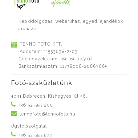
Képkidolgozás, webáruház, egyedi ajándékok
áruháza
TENNO FOTO KFT.
Adószám: 11553698-2-09
Cégjegyzékszám: 09-09-005104
Bankszámlaszám: 11738008-20863665
Fotó-szaküzletünk
4031 Debrecen, Kishegyesi út 46.
+36 52 555-200
tennofoto@tennofoto.hu
Ügyfélszolgálat
+36 52 555-500