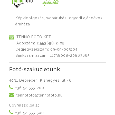
Képkidolgozás, webáruház, egyedi ajándékok
áruháza
TENNO FOTO KFT.
Adószám: 11553698-2-09
Cégjegyzékszám: 09-09-005104
Bankszámlaszám: 11738008-20863665
Fotó-szaküzletünk
4031 Debrecen, Kishegyesi út 46.
+36 52 555-200
tennofoto@tennofoto.hu
Ügyfélszolgálat
+36 52 555-500