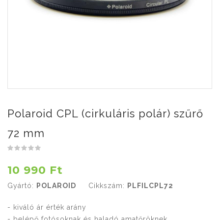
Polaroid CPL (cirkuláris polár) szűrő
72 mm
10 990 Ft
Gyártó:
POLAROID
Cikkszám:
PLFILCPL72
- kiváló ár érték arány
- belépő fotósoknak és haladó amatőröknek