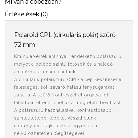
Mi van a dobozban?
Értékelések (0)
Polaroid CPL (cirkuláris polár) szűrő
72 mm
Kitűnő ár-érték aránnyal rendelkező polárszűrő,
melyet a belépő szintű fotósok és a haladó
amatőrök számára ajánlunk.
A cirkuláris polárszűrő (CPL) a kép készítésénél
felesleges, sőt, zavaró hatású fénysugarakat
zárja ki. A szűrő frontrészét elforgatva jól
láthatóan ellenőrizhetjük a megfelelő beállítást.
A polárszűrő használatával kontrasztosabb,
színtelítettebb képeket készíthetünk
napfényben. Tájképeknél egyenesen
nélkülözhetetlen! Segítségével