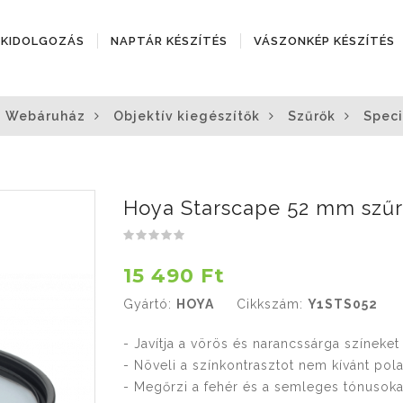
ÓKIDOLGOZÁS
NAPTÁR KÉSZÍTÉS
VÁSZONKÉP KÉSZÍTÉS
Webáruház
Objektív kiegészítők
Szűrők
Speci
Hoya Starscape 52 mm szű
15 490 Ft
Gyártó:
HOYA
Cikkszám:
Y1STS052
- Javítja a vörös és narancssárga színeket
- Növeli a színkontrasztot nem kívánt pola
- Megőrzi a fehér és a semleges tónusoka