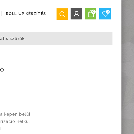
0
0
ROLL-UP KÉSZÍTÉS
BEJELENTKEZÉS/REGISZTRÁCIÓ
ális szűrők
Bejelentkezés
Regisztráció
Elfelejtett jelszó
rő
 a képen belül
rizáció nélkül
t