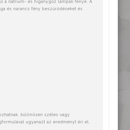
ul a nátrium- és higanygőz lámpák fénye. A
árga és narancs fény beszűrődéseket és
kozhatnak, különösen széles vagy
gformulával ugyanazt az eredményt éri el,