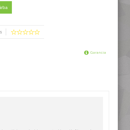
árba
s
Garancia