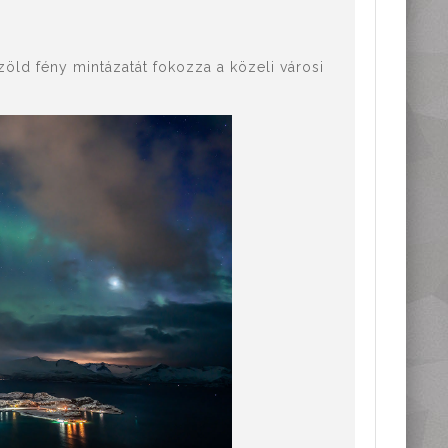
ld fény mintázatát fokozza a közeli városi