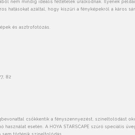
ból nem mindig ideális feltételek uralkodnak. Ilyenek példá
os hatásokat azáltal, hogy kiszűri a fényképekről a káros s
jképek és asztrofotózás.
77, 82
gbevonattal csökkentik a fényszennyezést, színeltolódást o
nő használat esetén. A HOYA STARSCAPE szűrő speciális üve
sem történik színeltolódás.