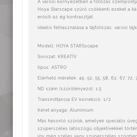
Mérőműszerek,
A városi környezetben a fotózás szempontjá
mérőeszközök
Hoya Starscape szűrő csökkenti ezeket a kár
Kiegészítők,
erősíti az ég kontrasztját.
tartozékok
Ideális felhasználása a tájfotózás, városi tá
Modell: HOYA STARSscape
Sorozat: KREATÍV
típus: ASTRO
Elérhető méretek: 49, 52, 55, 58, 62, 67, 72, 
ND szám (szűrőtényező): 1.5
Transmittancia EV korrekció: 1/2
Keret anyaga: Alumínium
Más hasonló szűrők, amelyek speciális üve
szuperszéles látószögű objektívekkel törté
így még széles vagy szuperszéles szögben 