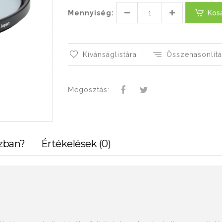
Mennyiség:
Kos
Kívánságlistára
Összehasonlítá
Megosztás:
zban?
Értékelések (0)