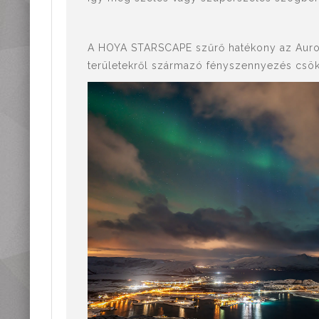
A HOYA STARSCAPE szűrő hatékony az Aurora 
területekről származó fényszennyezés csök