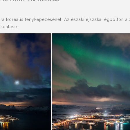
Borealis fényképezésénél. Az északi éjszakai égbolton a zö
kentése.