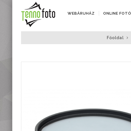
WEBÁRUHÁZ
ONLINE FOT
Fényképezőgépek
Főoldal
Objektívek
Objektív kiegészítők
Instax termékek
Videótechnika
Áramforrások
Adattárolók
Tisztító eszközök
Állványok
Diktafonok, Diktafon
tartozékok
Markolatok
Vakuk
Távcsövek,