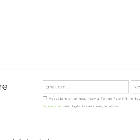
re
Hozzájárulok ahhoz, hogy a Tenno Foto Kft. hírl
tájékoztató
ban foglaltaknak megfelelően.