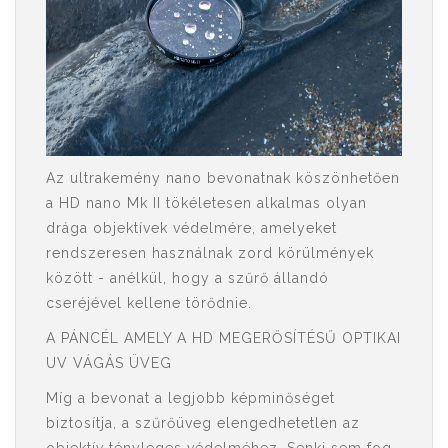
Az ultrakemény nano bevonatnak köszönhetően
a HD nano Mk II tökéletesen alkalmas olyan
drága objektívek védelmére, amelyeket
rendszeresen használnak zord körülmények
között - anélkül, hogy a szűrő állandó
cseréjével kellene törődnie.
A PÁNCÉL AMELY A HD MEGERŐSÍTÉSŰ OPTIKAI
UV VÁGÁS ÜVEG
Míg a bevonat a legjobb képminőséget
biztosítja, a szűrőüveg elengedhetetlen az