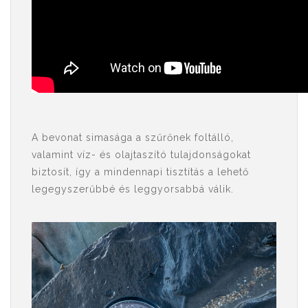
A bevonat simasága a szűrőnek foltálló,
valamint víz- és olajtaszító tulajdonságokat
biztosít, így a mindennapi tisztítás a lehető
legegyszerűbbé és leggyorsabbá válik.