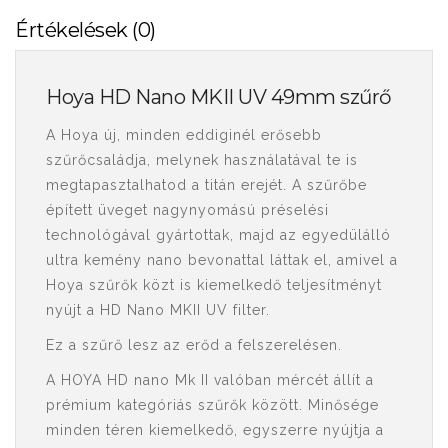
Értékelések (0)
Hoya HD Nano MKII UV 49mm szűrő
A Hoya új, minden eddiginél erősebb
szűrőcsaládja, melynek használatával te is
megtapasztalhatod a titán erejét. A szűrőbe
épített üveget nagynyomású préselési
technológával gyártottak, majd az egyedülálló
ultra kemény nano bevonattal láttak el, amivel a
Hoya szűrők közt is kiemelkedő teljesítményt
nyújt a HD Nano MKII UV filter.
Ez a szűrő lesz az erőd a felszerelésen.
A HOYA HD nano Mk II valóban mércét állít a
prémium kategóriás szűrők között. Minősége
minden téren kiemelkedő, egyszerre nyújtja a