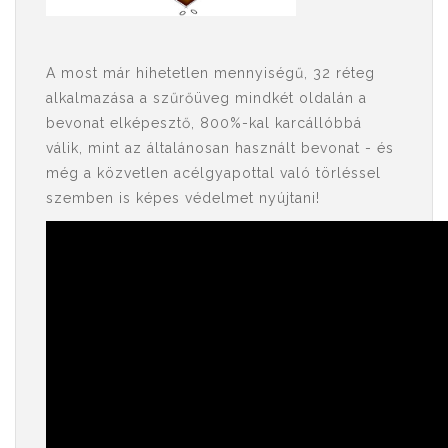
A most már hihetetlen mennyiségű, 32 réteg
alkalmazása a szűrőüveg mindkét oldalán a
bevonat elképesztő, 800%-kal karcállóbbá
válik, mint az általánosan használt bevonat - és
még a közvetlen acélgyapottal való törléssel
szemben is képes védelmet nyújtani!