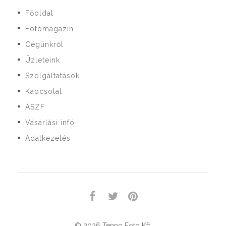
Főoldal
■
Fotómagazin
■
Cégünkről
■
Üzleteink
■
Szolgáltatások
■
Kapcsolat
■
ÁSZF
■
Vásárlási infó
■
Adatkezelés
■
© 2026 Tenno Foto Kft.