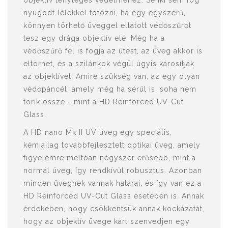
objektív tényleges védelméhez. Senki sem fog
nyugodt lélekkel fotózni, ha egy egyszerű,
könnyen törhető üveggel ellátott védőszűrőt
tesz egy drága objektív elé. Még ha a
védőszűrő fel is fogja az ütést, az üveg akkor is
eltörhet, és a szilánkok végül úgyis károsítják
az objektívet. Amire szükség van, az egy olyan
védőpáncél, amely még ha sérül is, soha nem
törik össze - mint a HD Reinforced UV-Cut
Glass.
A HD nano Mk II UV üveg egy speciális,
kémiailag továbbfejlesztett optikai üveg, amely
figyelemre méltóan négyszer erősebb, mint a
normál üveg, így rendkívül robusztus. Azonban
minden üvegnek vannak határai, és így van ez a
HD Reinforced UV-Cut Glass esetében is. Annak
érdekében, hogy csökkentsük annak kockázatát,
hogy az objektív üvege kárt szenvedjen egy