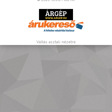
Váltás asztali nézetre