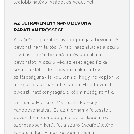
legjobb hatékonyságot és védelmet.
AZ ULTRAKEMÉNY NANO BEVONAT
PÁRATLAN ERŐSSÉGE
A szűrők legsérülékenyebb pontja a bevonat. A
bevonat nem tartós. A napi használat és a szűrő
tisztítása során történő törlés koptatja a
bevonatot. A szűrő véd az esetleges fizikai
sérülésektől – de a bevonatnak rendkívüli
szilárdságúnak is kell lennie, hogy ne kopjon le
a szokásos karbantartás során. Ha a bevonat
elveszti hatékonyságát, a képminőség romlik.
De nem a HD nano Mk II ultra-kemény
nanobevonatával. Ez az újonnan kifejlesztett
bevonat minden eddiginél szilárdabban és
szorosabban kerül fel a szűrő üvegfelületére
nano szinten. Ennek köszönhetően a