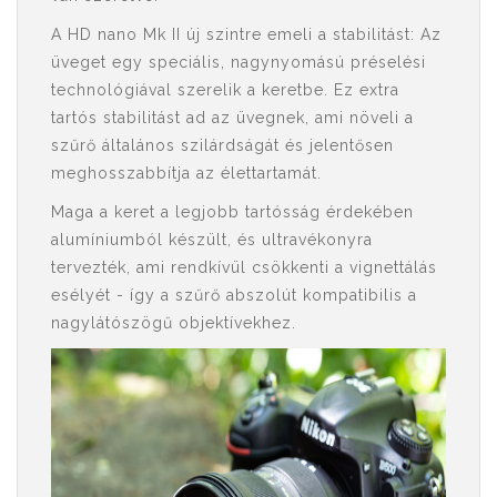
A HD nano Mk II új szintre emeli a stabilitást: Az
üveget egy speciális, nagynyomású préselési
technológiával szerelik a keretbe. Ez extra
tartós stabilitást ad az üvegnek, ami növeli a
szűrő általános szilárdságát és jelentősen
meghosszabbítja az élettartamát.
Maga a keret a legjobb tartósság érdekében
alumíniumból készült, és ultravékonyra
tervezték, ami rendkívül csökkenti a vignettálás
esélyét - így a szűrő abszolút kompatibilis a
nagylátószögű objektívekhez.