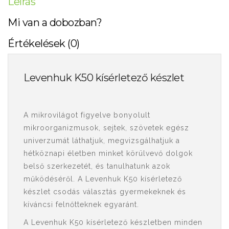
Leírás
Mi van a dobozban?
Értékelések (0)
Levenhuk K50 kísérletező készlet
A mikrovilágot figyelve bonyolult
mikroorganizmusok, sejtek, szövetek egész
univerzumát láthatjuk, megvizsgálhatjuk a
hétköznapi életben minket körülvevő dolgok
belső szerkezetét, és tanulhatunk azok
működéséről. A Levenhuk K50 kísérletező
készlet csodás választás gyermekeknek és
kíváncsi felnőtteknek egyaránt.
A Levenhuk K50 kísérletező készletben minden