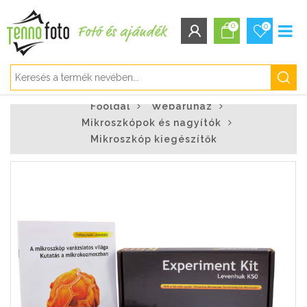
0
0
BEJELENTKEZÉS/REGISZTRÁCIÓ
Főoldal
Webáruház
Bejelentkezés
Mikroszkópok és nagyítók
Regisztráció
Mikroszkóp kiegészítők
Elfelejtett jelszó