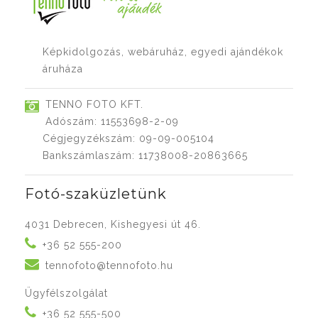
Képkidolgozás, webáruház, egyedi ajándékok
áruháza
TENNO FOTO KFT.
Adószám: 11553698-2-09
Cégjegyzékszám: 09-09-005104
Bankszámlaszám: 11738008-20863665
Fotó-szaküzletünk
4031 Debrecen, Kishegyesi út 46.
+36 52 555-200
tennofoto@tennofoto.hu
Ügyfélszolgálat
+36 52 555-500