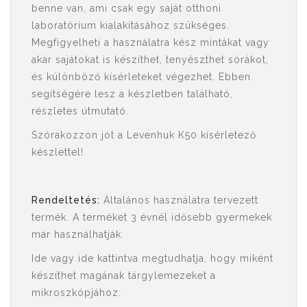
benne van, ami csak egy saját otthoni
laboratórium kialakításához szükséges.
Megfigyelheti a használatra kész mintákat vagy
akár sajátokat is készíthet, tenyészthet sórákot,
és különböző kísérleteket végezhet. Ebben
segítségére lesz a készletben található,
részletes útmutató.
Szórakozzon jót a Levenhuk K50 kísérletező
készlettel!
Rendeltetés:
Általános használatra tervezett
termék. A terméket 3 évnél idősebb gyermekek
már használhatják.
Ide vagy ide kattintva megtudhatja, hogy miként
készíthet magának tárgylemezeket a
mikroszkóp
jához.