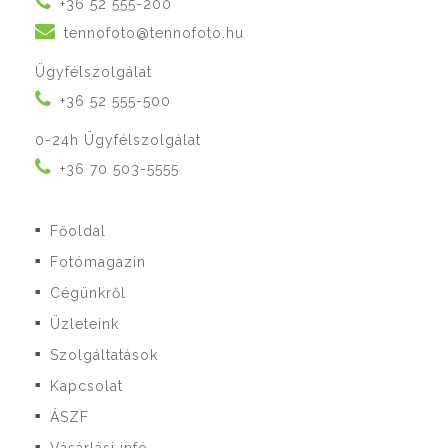
+36 52 555-200
tennofoto@tennofoto.hu
Ügyfélszolgálat
+36 52 555-500
0-24h Ügyfélszolgálat
+36 70 503-5555
Főoldal
■
Fotómagazin
■
Cégünkről
■
Üzleteink
■
Szolgáltatások
■
Kapcsolat
■
ÁSZF
■
■