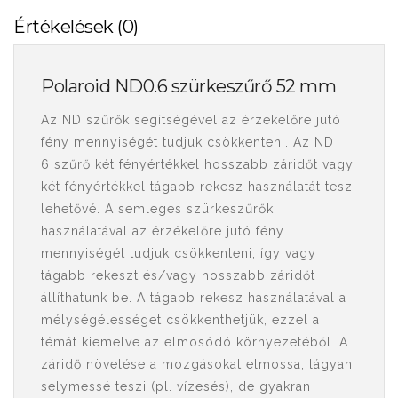
Értékelések (0)
Polaroid ND0.6 szürkeszűrő 52 mm
Az ND szűrők segítségével az érzékelőre jutó
fény mennyiségét tudjuk csökkenteni. Az ND
6 szűrő két fényértékkel hosszabb záridőt vagy
két fényértékkel tágabb rekesz használatát teszi
lehetővé. A semleges szürkeszűrők
használatával az érzékelőre jutó fény
mennyiségét tudjuk csökkenteni, így vagy
tágabb rekeszt és/vagy hosszabb záridőt
állíthatunk be. A tágabb rekesz használatával a
mélységélességet csökkenthetjük, ezzel a
témát kiemelve az elmosódó környezetéből. A
záridő növelése a mozgásokat elmossa, lágyan
selymessé teszi (pl. vízesés), de gyakran