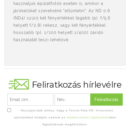
használjuk épületfotók esetén is, amikor a
járókelőket szeretnénk "eltüntetni". Az ND 0.6
(ND4) szűrő két fényértékkel tágabb (pl. f/5.6
helyett f/2.8) rekesz, vagy két fényértékkel
hosszabb (pl. 1/100 helyett 1/400) záridő
használatát teszi lehetővé.
Feliratkozás hírlevélre
Feliratkozás
Hozzájárulok ahhoz, hogy a Tenno Foto Kft. hírlevelet,
ajánlatokat küldjön nekem az
Adatkezelési tájékoztató
ban
foglaltaknak megfelelően.