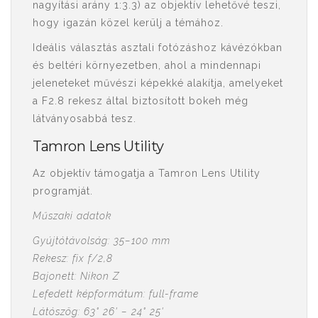
nagyítási arány 1:3.3) az objektív lehetővé teszi,
hogy igazán közel kerülj a témához.
Ideális választás asztali fotózáshoz kávézókban
és beltéri környezetben, ahol a mindennapi
jeleneteket művészi képekké alakítja, amelyeket
a F2.8 rekesz által biztosított bokeh még
látványosabbá tesz.
Tamron Lens Utility
Az objektív támogatja a
Tamron Lens Utility
programját.
Műszaki adatok
Gyújtótávolság: 35–100 mm
Rekesz: fix f/2,8
Bajonett: Nikon Z
Lefedett képformátum: full-frame
Látószög: 63° 26' – 24° 25'