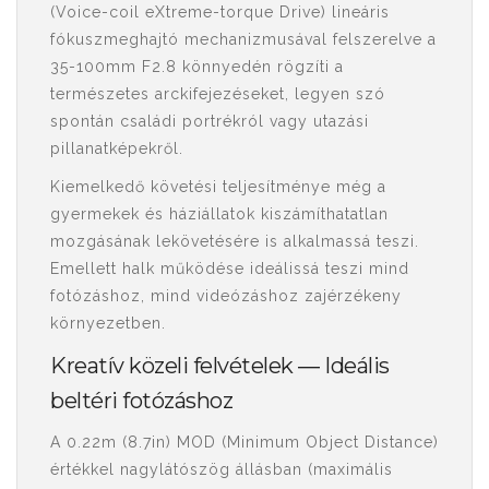
(Voice-coil eXtreme-torque Drive) lineáris
fókuszmeghajtó mechanizmusával felszerelve a
35-100mm F2.8 könnyedén rögzíti a
természetes arckifejezéseket, legyen szó
spontán családi portrékról vagy utazási
pillanatképekről.
Kiemelkedő követési teljesítménye még a
gyermekek és háziállatok kiszámíthatatlan
mozgásának lekövetésére is alkalmassá teszi.
Emellett halk működése ideálissá teszi mind
fotózáshoz, mind videózáshoz zajérzékeny
környezetben.
Kreatív közeli felvételek ― Ideális
beltéri fotózáshoz
A 0.22m (8.7in) MOD (Minimum Object Distance)
értékkel nagylátószög állásban (maximális