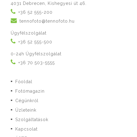
4031 Debrecen, Kishegyesi út 46.
+36 52 555-200
tennofoto@tennofoto.hu
Ügyfélszolgálat
+36 52 555-500
0-24h Ügyfélszolgálat
+36 70 503-5555
Főoldal
■
Fotómagazin
■
Cégünkről
■
Üzleteink
■
Szolgáltatások
■
Kapcsolat
■