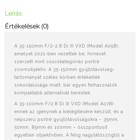
Leírás
Értékelések (0)
A
35-150mm F/2-2.8 Di III VXD (Model A058)
,
amelyet 2021-ben vezettek be, hírnevet
szerzett mint csúcskategóriás portré
zoomobjektív. A 35-150mm gyújtótávolság-
tartományát széles körben értékelték
sokoldalúsága miatt, bár egyes felhasználók
kompaktabb alternatívát kerestek.
A 35-100mm F/2.8 Di III VXD (Model A078)
ennek az igénynek a kielégítésére készült, és a
népszerű portré gyújtótávolságokra – 35mm,
50mm, 85mm és 100mm – összpontosít
egyetlen objektívben. A félig nagylátószögtől a