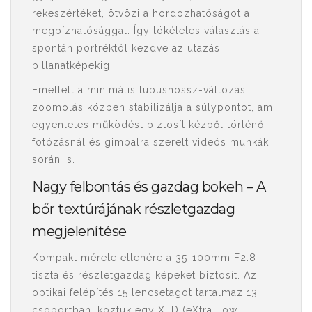
rekeszértéket, ötvözi a hordozhatóságot a
megbízhatósággal. Így tökéletes választás a
spontán portréktól kezdve az utazási
pillanatképekig.
Emellett a minimális tubushossz-változás
zoomolás közben stabilizálja a súlypontot, ami
egyenletes működést biztosít kézből történő
fotózásnál és gimbalra szerelt videós munkák
során is.
Nagy felbontás és gazdag bokeh – A
bőr textúrájának részletgazdag
megjelenítése
Kompakt mérete ellenére a 35-100mm F2.8
tiszta és részletgazdag képeket biztosít. Az
optikai felépítés 15 lencsetagot tartalmaz 13
csoportban, köztük egy XLD (eXtra Low