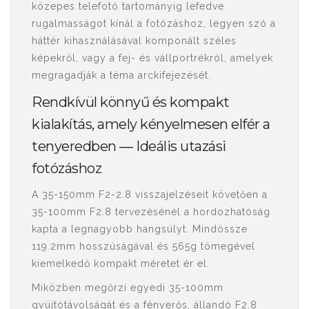
közepes telefotó tartományig lefedve
rugalmasságot kínál a fotózáshoz, legyen szó a
háttér kihasználásával komponált széles
képekről, vagy a fej- és vállportrékról, amelyek
megragadják a téma arckifejezését.
Rendkívül könnyű és kompakt
kialakítás, amely kényelmesen elfér a
tenyeredben ― Ideális utazási
fotózáshoz
A 35-150mm F2-2.8 visszajelzéseit követően a
35-100mm F2.8 tervezésénél a hordozhatóság
kapta a legnagyobb hangsúlyt. Mindössze
119.2mm hosszúságával és 565g tömegével
kiemelkedő kompakt méretet ér el.
Miközben megőrzi egyedi 35-100mm
gyújtótávolságát és a fényerős, állandó F2.8