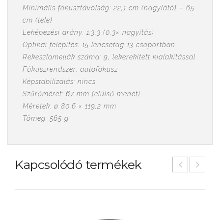
Minimális fókusztávolság: 22,1 cm (nagylátó) – 65
cm (tele)
Leképezési arány: 1:3,3 (0,3× nagyítás)
Optikai felépítés: 15 lencsetag 13 csoportban
Rekeszlamellák száma: 9, lekerekített kialakítással
Fókuszrendszer: autofókusz
Képstabilizálás: nincs
Szűrőméret: 67 mm (elülső menet)
Méretek: ø 80,6 × 119,2 mm
Tömeg: 565 g
Kapcsolódó termékek