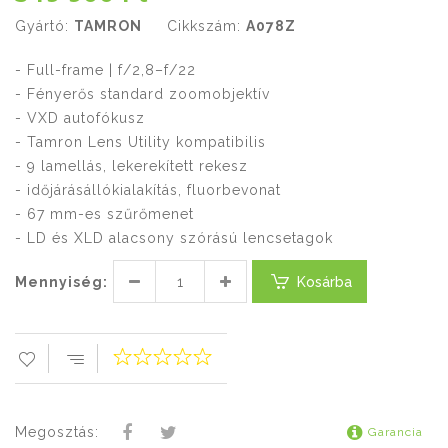
Gyártó:
TAMRON
Cikkszám:
A078Z
- Full-frame | f/2,8–f/22
- Fényerős standard zoomobjektív
- VXD autofókusz
- Tamron Lens Utility kompatibilis
- 9 lamellás, lekerekített rekesz
- időjárásállókialakítás, fluorbevonat
- 67 mm-es szűrőmenet
- LD és XLD alacsony szórású lencsetagok
Mennyiség:
Kosárba
Megosztás:
Garancia