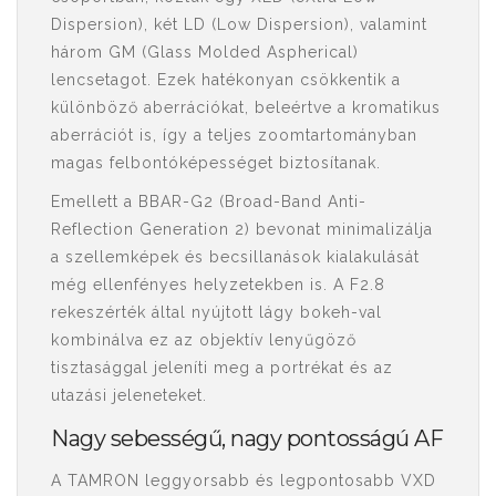
Dispersion), két LD (Low Dispersion), valamint
három GM (Glass Molded Aspherical)
lencsetagot. Ezek hatékonyan csökkentik a
különböző aberrációkat, beleértve a kromatikus
aberrációt is, így a teljes zoomtartományban
magas felbontóképességet biztosítanak.
Emellett a BBAR-G2 (Broad-Band Anti-
Reflection Generation 2) bevonat minimalizálja
a szellemképek és becsillanások kialakulását
még ellenfényes helyzetekben is. A F2.8
rekeszérték által nyújtott lágy bokeh-val
kombinálva ez az objektív lenyűgöző
tisztasággal jeleníti meg a portrékat és az
utazási jeleneteket.
Nagy sebességű, nagy pontosságú AF
A TAMRON leggyorsabb és legpontosabb VXD