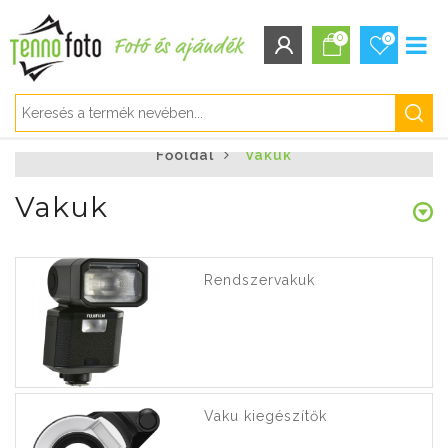
0
0
BEJELENTKEZÉS/REGISZTRÁCIÓ
Főoldal
Vakuk
Bejelentkezés
Regisztráció
Vakuk
Elfelejtett jelszó
Rendszervakuk
Vaku kiegészítők