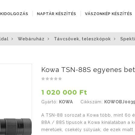
ÓKIDOLGOZÁS
NAPTÁR KÉSZÍTÉS
VÁSZONKÉP KÉSZÍTÉS
ldal
Webáruház
Távcsövek, teleszkópok
Spekt
Kowa TSN-88S egyenes bete
1 020 000 Ft
Gyártó:
KOWA
Cikkszám:
KOWOBJ003
A TSN-88 sorozat a Kowa több, mint 60 év
88A / 88S típusok a Kowa kínálatában a 
méretűek, csekély súlyúak, de ezek miatt