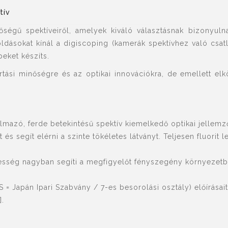
tív
égű spektíveiről, amelyek kiváló választásnak bizonyuln
dásokat kínál a digiscoping (kamerák spektívhez való csatla
eket készíts.
tási minőségre és az optikai innovációkra, de emellett elkö
talmazó, ferde betekintésű spektív kiemelkedő optikai jellemző
 és segít elérni a szinte tökéletes látványt. Teljesen fluor
sség nagyban segíti a megfigyelőt fényszegény környezetben
JIS = Japán Ipari Szabvány / 7-es besorolási osztály) előírásai
].