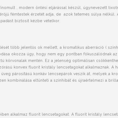
inomult , modern öntési eljárással készül, úgynevezett tix
érőjű fémtestek érzetét adja, de azok tetemes súlya nélkül. 
adást biztosít kézbe vételkor.
sét több jelentős ok mellett, a kromatikus aberráció ( szính
dása okozza úgy, hogy nem egy pontban fókuszálódnak az 
ztú körvonalak mentén. Ez a jelenség optimálisan csökkenthe
órású konvex fluorit kristály lencsetagokat alkalmaznak. A 
 üveg párosítású konkáv lencsepárok veszik át, melyek a kro
en kombinálása eltünteti a színhibát és újraértelmezi a brill
ben alkalmaz fluorit lencsetagokat. A fluorit kristály lencs