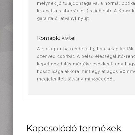
melynek jó tulajdonságaival a normál optika
kromatikus aberrációt ( színhibát). A Kowa k
garantáló látványt nyújt.
Komapkt kivitel
A 4 csoportba rendezett 5 lencsetag kellőké
szenved csorbát. A belső élességállító-rend
képelmozdulás mértéke csökkent, egy hagyo
hosszúsága akkora mint egy átlagos 80mm-e
megjelenített látvány minőségéből.
Kapcsolódó termékek