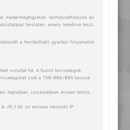
ak madármegfigyelők, természetfotósok és
koztatása) területén, amely lehetővé teszi,
telezett a fenntartható gyártási folyamatok
ket vonultat fel. A fluorit lencsetagok
it lencsetagokat csak a TSN-88A/88S típusok
, hajnalban, szürkületben, erősen felhős
t [a JIS 7 kb. az európai irányadó IP