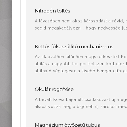
Nitrogén töltés
A távcsőben nem okoz károsodást a rövid, p
segíti megakadályozni , hogy nedvesség ju
Kettős fókuszállító mechanizmus
Az alapvetően kitűnően megszerkesztett Kow
állítás a nagyobb henger kétszeri körbeford
állítható véglegesre a kisebb henger elforga
Okulár rögzítése
A bevált Kowa bajonett csatlakozást új mego
akadályozza meg a bajonett új zárolási me
Magnézium ötvözetű tubus.