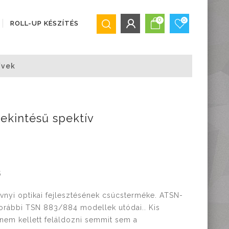
0
0
ROLL-UP KÉSZÍTÉS
BEJELENTKEZÉS/REGISZTRÁCIÓ
ívek
Bejelentkezés
Regisztráció
Elfelejtett jelszó
kintésű spektív
5
nyi optikai fejlesztésének csúcsterméke. ATSN-
korábbi TSN 883/884 modellek utódai.. Kis
 nem kellett feláldozni semmit sem a