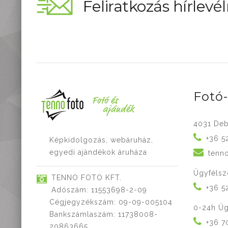
Feliratkozás hírlevél
Fotó
4031 Deb
+36 5
Képkidolgozás, webáruház,
egyedi ajándékok áruháza
tenn
Ügyfélsz
TENNO FOTO KFT.
+36 5
Adószám: 11553698-2-09
Cégjegyzékszám: 09-09-005104
0-24h Üg
Bankszámlaszám: 11738008-
+36 7
20863665