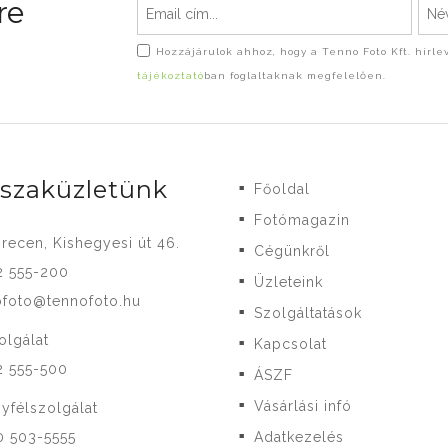
re
Hozzájárulok ahhoz, hogy a Tenno Foto Kft. hírl
tájékoztató
ban foglaltaknak megfelelően.
-szaküzletünk
Főoldal
■
Fotómagazin
■
recen, Kishegyesi út 46.
Cégünkről
■
2 555-200
Üzleteink
■
ofoto@tennofoto.hu
Szolgáltatások
■
olgálat
Kapcsolat
■
2 555-500
ÁSZF
■
Vásárlási infó
yfélszolgálat
■
0 503-5555
Adatkezelés
■