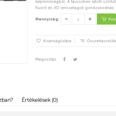
képminőségből. A távcsőben látott színhib
fluorit és XD lencsetagok gondoskodnak.
Mennyiség:
Kos
Kívánságlistára
Összehasonlítá
Megosztás:
zban?
Értékelések (0)