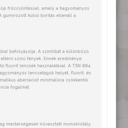
otróp fröccsöntéssel, amely a hagyományos
A gumírozott külső borítás ellenáll a
iba) befolyásolja. A színhibát a különböző
eltérő színű fények. Ennek eredménye
tő fluorit lencsék használatával. A TSN 884
hagyományos lencsetagok helyét, fluorit, és
matikus aberrációt minimálisra csökkentik.
ancia fogalmát.
etag mesterségesen növesztett monokristály,