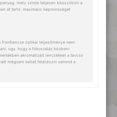
apanyag, mely szinte teljesen kiküszöböli a
veken át tartó, maximális képminőséget
ű frontlencse optikai teljesítménye nem
tani, úgy, hogy a fókuszálás közbeni
értékben akromatizált lencsékkel a távcső
iatt mégsem kellet feláldozni semmit a