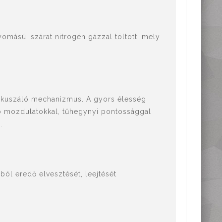
omású, szárat nitrogén gázzal töltött, mely
 fókuszáló mechanizmus. A gyors élesség
pró mozdulatokkal, tűhegynyi pontossággal
.
ból eredő elvesztését, leejtését