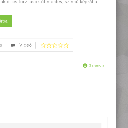
áktól és torzításoktól mentes, színhű képről a
árba
s
Videó
Garancia