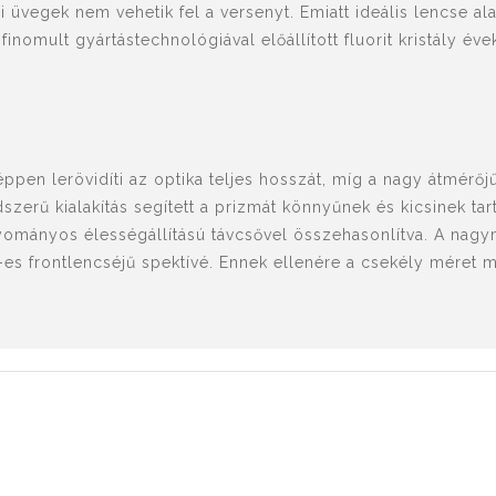
i üvegek nem vehetik fel a versenyt. Emiatt ideális lencse al
ifinomult gyártástechnológiával előállított fluorit kristály é
ppen lerövidíti az optika teljes hosszát, míg a nagy átmérőj
szerű kialakítás segített a prizmát könnyűnek és kicsinek tar
mányos élességállítású távcsővel összehasonlítva. A nagym
s frontlencséjű spektívé. Ennek ellenére a csekély méret m