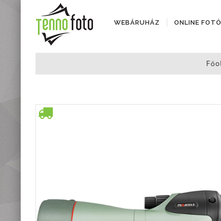
WEBÁRUHÁZ
ONLINE FOT
Fényképezőgépek
Főo
Objektívek
Objektív kiegészítők
Instax termékek
Videótechnika
Áramforrások
Adattárolók
Tisztító eszközök
Állványok
Diktafonok, Diktafon
tartozékok
Markolatok
Vakuk
Távcsövek,