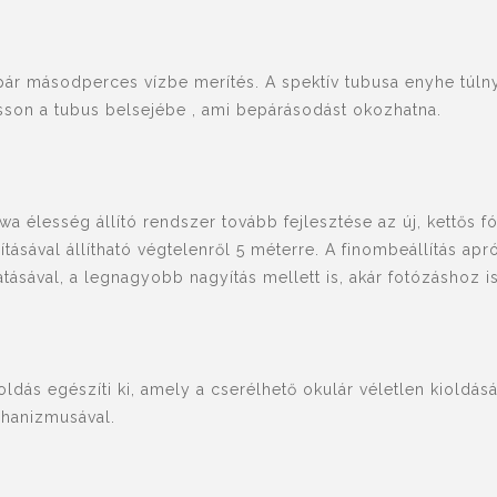
ár másodperces vízbe merítés. A spektív tubusa enyhe túlny
sson a tubus belsejébe , ami bepárásodást okozhatna.
a élesség állító rendszer tovább fejlesztése az új, kettős
ításával állítható végtelenről 5 méterre. A finombeállítás a
tásával, a legnagyobb nagyítás mellett is, akár fotózáshoz is
ldás egészíti ki, amely a cserélhető okulár véletlen kioldásá
chanizmusával.