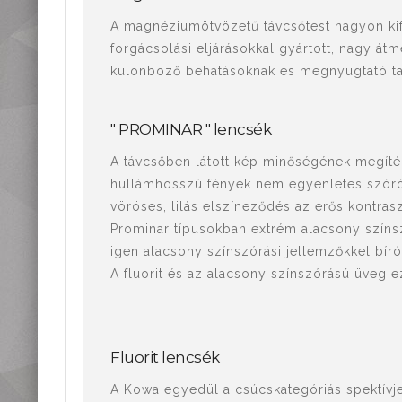
A magnéziumötvözetű távcsőtest nagyon kif
forgácsolási eljárásokkal gyártott, nagy átm
különböző behatásoknak és megnyugtató tap
" PROMINAR " lencsék
A távcsőben látott kép minőségének megítélé
hullámhosszú fények nem egyenletes szóró
vöröses, lilás elszíneződés az erős kontras
Prominar típusokban extrém alacsony színsz
igen alacsony színszórási jellemzőkkel bíró
A fluorit és az alacsony színszórású üveg ez
Fluorit lencsék
A Kowa egyedül a csúcskategóriás spektívjei