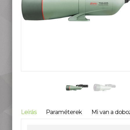
teleszkópok
Táskák, tokok
Okostelefon
kiegészítők
Könyvek
Fűthető ruházat
Fotóalbum, képkeret
Stúdió és labor
kellékek
Használt termékeink
Szúnyogriasztók
Mikroszkópok és
nagyítók
Lámpa, Fejlámpa
Hőkamera és éjjellátó
Időjárás állomás,
Leírás
Paraméterek
Mi van a dobo
hőmérő, óra
Vadkamerák