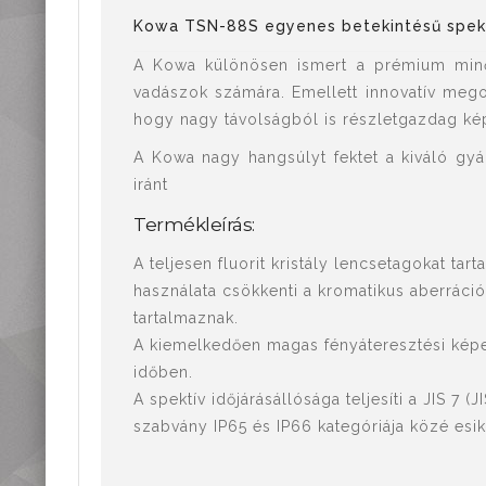
Mérőműszerek,
Kowa TSN-88S egyenes betekintésű spek
mérőeszközök
Kiegészítők,
A Kowa különösen ismert a prémium minős
tartozékok
vadászok számára. Emellett innovatív megol
hogy nagy távolságból is részletgazdag kép
A Kowa nagy hangsúlyt fektet a kiváló gyár
iránt
Termékleírás:
A teljesen fluorit kristály lencsetagokat tar
használata csökkenti a kromatikus aberrációt
tartalmaznak.
A kiemelkedően magas fényáteresztési képe
időben.
A spektív időjárásállósága teljesíti a JIS 7 (
szabvány IP65 és IP66 kategóriája közé esik