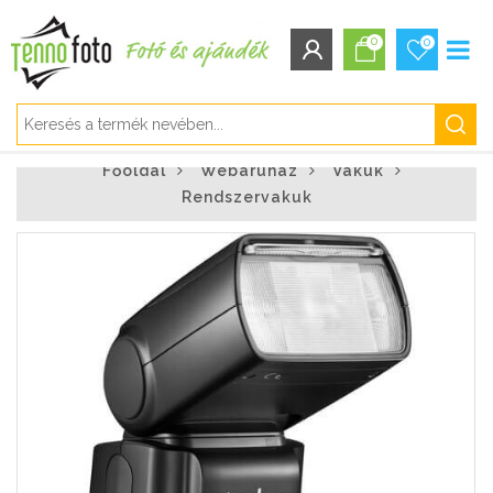
0
0
BEJELENTKEZÉS/REGISZTRÁCIÓ
Főoldal
Webáruház
Vakuk
Bejelentkezés
Rendszervakuk
Regisztráció
Elfelejtett jelszó