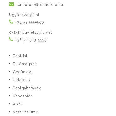
tennofoto@tennofoto.hu
Ügyfélszolgálat
+36 52 555-500
0-24h Ügyfélszolgálat
+36 70 503-5555
Főoldal
■
Fotómagazin
■
Cégünkről
■
Üzleteink
■
Szolgáltatások
■
Kapcsolat
■
ÁSZF
■
Vásárlási infó
■