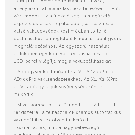
TCM (TTL Converted to Manual) funkció,
amely azonnali átalakítást tesz lehetővé TTL-ről
kézi módba. Ez a funkció segít a megfelelő
expozíciós érték rögzítésében, és hasznos a
külső vakuegységek kézi módban történő
beállításához, a megfelelő kiindulási pont gyors
meghatározásához. Az egyszerű használat
érdekében egy könnyen leolvasható hátsó
LCD-panel világítja meg a vakubeállításokat.
- Adóegységként működik a V1, AD200Pro és
AD300Pro vakurendszerekhez. Az X1, X2, XPro
és V1 adóegységek vevőegységeként is
működik.
- Mivel kompatibilis a Canon E-TTL / E-TTL II
rendszerrel, a felhasználók számos automatikus
vakubeállítást és olyan funkciókat
használhatnak, mint a nagy sebességű