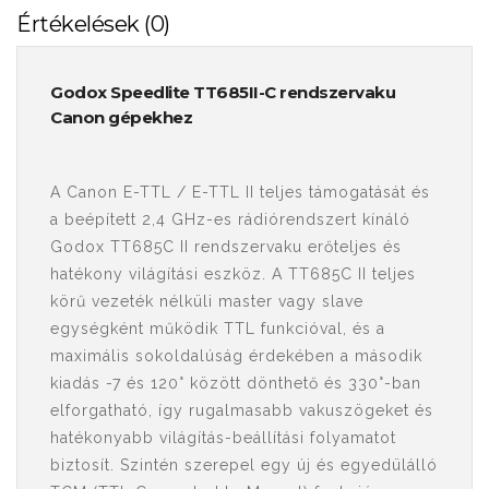
Értékelések (0)
Godox Speedlite TT685II-C rendszervaku
Canon gépekhez
A Canon E-TTL / E-TTL II teljes támogatását és
a beépített 2,4 GHz-es rádiórendszert kínáló
Godox TT685C II rendszervaku erőteljes és
hatékony világítási eszköz. A TT685C II teljes
körű vezeték nélküli master vagy slave
egységként működik TTL funkcióval, és a
maximális sokoldalúság érdekében a második
kiadás -7 és 120° között dönthető és 330°-ban
elforgatható, így rugalmasabb vakuszögeket és
hatékonyabb világítás-beállítási folyamatot
biztosít. Szintén szerepel egy új és egyedülálló