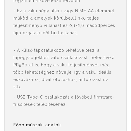
rögzítheti a következő felvételt.
- Ez a vaku négy alkáli vagy NiMH AA elemmel
működik, amelyek körülbelül 330 teljes
teljesítményű villanást és 0,1-2,6 másodperces
újraforgatási időt biztosítanak.
- A külső tápcsatlakozó lehetővé teszi a
tápegységekhez való csatlakozást, beleértve a
PB960-at is, hogy a vaku teljesítményét még
több lehetőséghez növelje, így a vaku ideális
esküvőkhöz, divatfotózáshoz, hírfotózáshoz
stb.
- USB Type-C csatlakozás a jövőbeli firmware-
frissítések telepítéséhez.
Főbb műszaki adatok: