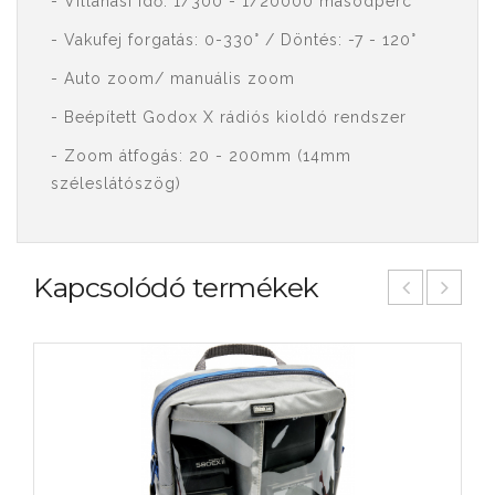
- Villanási idő: 1/300 - 1/20000 másodperc
- Vakufej forgatás: 0-330° / Döntés: -7 - 120°
- Auto zoom/ manuális zoom
- Beépített Godox X rádiós kioldó rendszer
- Zoom átfogás: 20 - 200mm (14mm
széleslátószög)
Kapcsolódó termékek