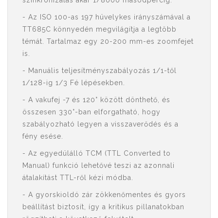
szinkronizálás akár 1/8000 másodpercig.
- Az ISO 100-as 197 hüvelykes irányszámával a
TT685C könnyedén megvilágítja a legtöbb
témát. Tartalmaz egy 20-200 mm-es zoomfejet
is.
- Manuális teljesítményszabályozás 1/1-től
1/128-ig 1/3 Fé lépésekben.
- A vakufej -7 és 120° között dönthető, és
összesen 330°-ban elforgatható, hogy
szabályozható legyen a visszaverődés és a
fény esése.
- Az egyedülálló TCM (TTL Converted to
Manual) funkció lehetővé teszi az azonnali
átalakítást TTL-ről kézi módba.
- A gyorskioldó zár zökkenőmentes és gyors
beállítást biztosít, így a kritikus pillanatokban