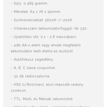
- Súly: 0,489 gramm
- Méretek: 64 x 76 x 190mm
- Színhőmérséklet: 5600K +/-200K
- Villanásszám (akkumulátorfüggő): kb 330.
- Újratöltési idő: 0.1 - 2.6 másodperc
- 4db AA-s elem vagy ennek megfelelő
akkumulátor kelti életre az eszközt
- Autófókusz segédfény
- A, B, C slave csoportok
- 32 db rádiócsatorna
- HSS (1/8000sec), első-második redőny
szinkron
- TTL, Multi, és Manuál vakumódok