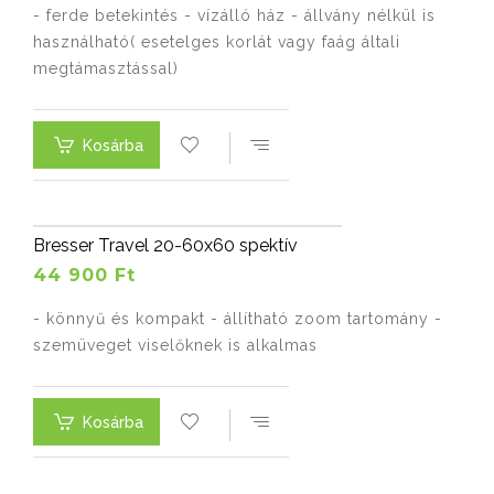
- ferde betekintés - vízálló ház - állvány nélkül is
használható( esetelges korlát vagy faág általi
megtámasztással)
Kosárba
Bresser Travel 20-60x60 spektív
44 900 Ft
- könnyű és kompakt - állítható zoom tartomány -
szemüveget viselőknek is alkalmas
Kosárba