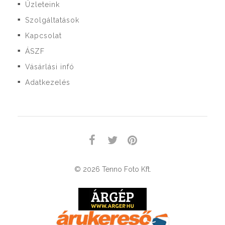
Üzleteink
■
Szolgáltatások
■
Kapcsolat
■
ÁSZF
■
Vásárlási infó
■
Adatkezelés
■
© 2026 Tenno Foto Kft.