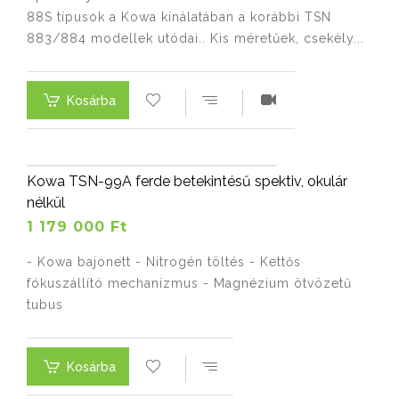
88S típusok a Kowa kínálatában a korábbi TSN
883/884 modellek utódai.. Kis méretűek, csekély...
Kosárba
Kowa TSN-99A ferde betekintésű spektiv, okulár
nélkül
1 179 000 Ft
- Kowa bajonett - Nitrogén töltés - Kettős
fókuszállító mechanizmus - Magnézium ötvözetű
tubus
Kosárba