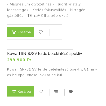
- Magnézium ötvözet ház - Fluorit kristály
lencsetagok - Kettős fókuszállítás - Nitrogén
gáztöltés - TE-11WZ II 25x60 okulár
Kosárba
Kowa TSN-82SV ferde betekintésű spektív
299 900 Ft
Kowa TSN-82 SV ferde betekintésű Spektív, 82mm-
es belépő lencse, okulár nélkül
Kosárba