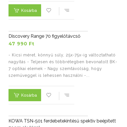
Kosárba
Discovery Range 70 figyelőtávcső
47 990 Ft
- Kicsi méret, könnyű súly, 25x-75x-ig változtatható
nagyítás - Teljesen és többrétegben bevonatolt BK-
7 optikai elemek - Nagy szemtávolság, hogy
szemüveggel is lehessen használni -...
Kosárba
KOWA TSN-501 ferdebetekintésű spektív beépített