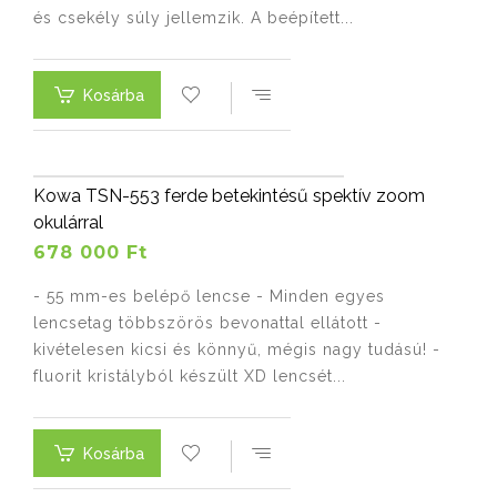
és csekély súly jellemzik. A beépített...
Kosárba
Kowa TSN-553 ferde betekintésű spektív zoom
okulárral
678 000 Ft
- 55 mm-es belépő lencse - Minden egyes
lencsetag többszörös bevonattal ellátott -
kivételesen kicsi és könnyű, mégis nagy tudású! -
fluorit kristályból készült XD lencsét...
Kosárba