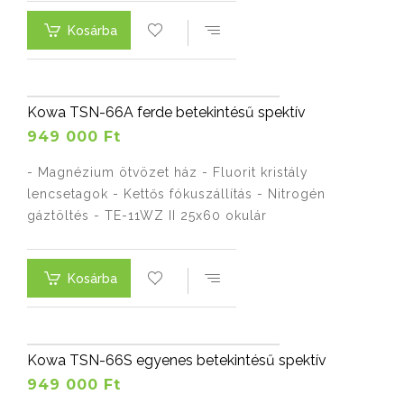
Kosárba
Kowa TSN-66A ferde betekintésű spektív
949 000 Ft
- Magnézium ötvözet ház - Fluorit kristály
lencsetagok - Kettős fókuszállítás - Nitrogén
gáztöltés - TE-11WZ II 25x60 okulár
Kosárba
Kowa TSN-66S egyenes betekintésű spektív
949 000 Ft