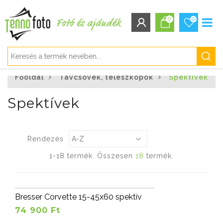
0
0
BEJELENTKEZÉS/REGISZTRÁCIÓ
Főoldal
Távcsövek, teleszkópok
Spektívek
Bejelentkezés
Regisztráció
Spektívek
Elfelejtett jelszó
Rendezés
1-18 termék. Összesen
18
termék.
Bresser Corvette 15-45x60 spektív
74 900 Ft