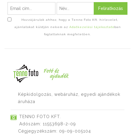
Feliratkozás
Hozzájárulok ahhoz, hogy a Tenno Foto Kft. hírlevelet,
ajánlatokat küldjön nekem az
Adatkezelési tájékoztató
ban
foglaltaknak megfelelően.
Képkidolgozás, webáruház, egyedi ajándékok
áruháza
TENNO FOTO KFT.
Adószám: 11553698-2-09
Cégjegyzékszám: 09-09-005104