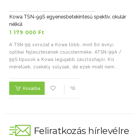
Kowa TSN-99S egyenesbetekintésű spektiv, okulár
nélkül
1 179 000 Ft
A TSN-99 sorozat a Kowa több, mint 60 évnyi
optikai fejlesztésének csúcsterméke. ATSN-99A /
99S típusok a Kowa legújabb zászlóshajói. Kis
méretűek, csekély súlyúak, de ezek miatt nem...
Kosárba
Feliratkozás hírlevélre