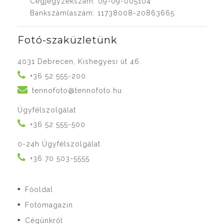
Cégjegyzékszám: 09-09-005104
Bankszámlaszám: 11738008-20863665
Fotó-szaküzletünk
4031 Debrecen, Kishegyesi út 46.
+36 52 555-200
tennofoto@tennofoto.hu
Ügyfélszolgálat
+36 52 555-500
0-24h Ügyfélszolgálat
+36 70 503-5555
Főoldal
■
Fotómagazin
■
Cégünkről
■