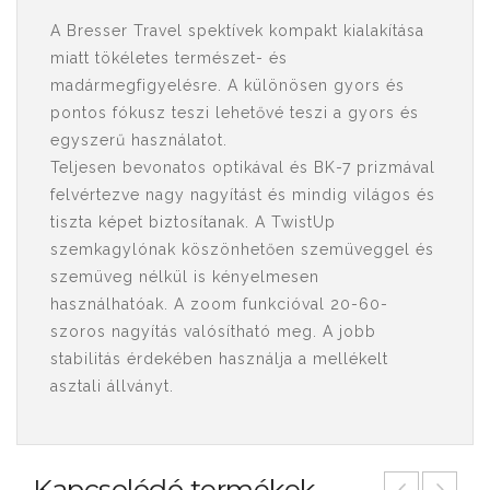
A Bresser Travel spektívek kompakt kialakítása
miatt tökéletes természet- és
madármegfigyelésre. A különösen gyors és
pontos fókusz teszi lehetővé teszi a gyors és
egyszerű használatot.
Teljesen bevonatos optikával és BK-7 prizmával
felvértezve nagy nagyítást és mindig világos és
tiszta képet biztosítanak. A TwistUp
szemkagylónak köszönhetően szemüveggel és
szemüveg nélkül is kényelmesen
használhatóak. A zoom funkcióval 20-60-
szoros nagyítás valósítható meg. A jobb
stabilitás érdekében használja a mellékelt
asztali állványt.
Kapcsolódó termékek