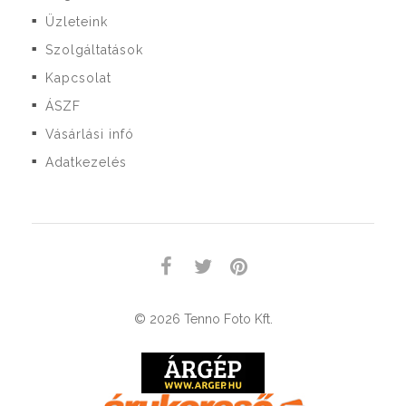
Üzleteink
■
Szolgáltatások
■
Kapcsolat
■
ÁSZF
■
Vásárlási infó
■
Adatkezelés
■
© 2026 Tenno Foto Kft.