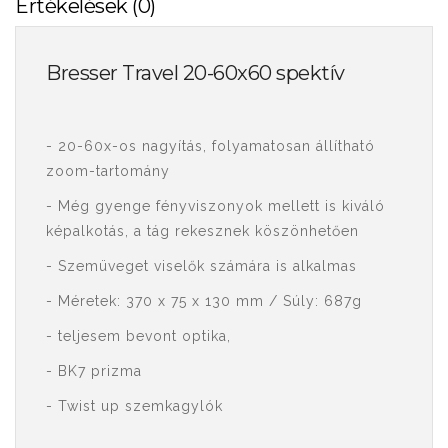
Értékelések (0)
Bresser Travel 20-60x60 spektív
- 20-60x-os nagyítás, folyamatosan állítható
zoom-tartomány
- Még gyenge fényviszonyok mellett is kiváló
képalkotás, a tág rekesznek köszönhetően
- Szemüveget viselők számára is alkalmas
- Méretek: 370 x 75 x 130 mm / Súly: 687g
- teljesem bevont optika,
- BK7 prizma
- Twist up szemkagylók