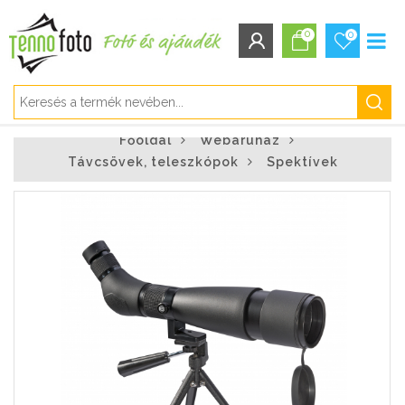
0
0
BEJELENTKEZÉS/REGISZTRÁCIÓ
Főoldal
Webáruház
Bejelentkezés
Távcsövek, teleszkópok
Spektívek
Regisztráció
Elfelejtett jelszó