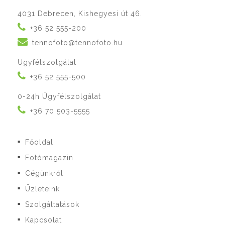
4031 Debrecen, Kishegyesi út 46.
+36 52 555-200
tennofoto@tennofoto.hu
Ügyfélszolgálat
+36 52 555-500
0-24h Ügyfélszolgálat
+36 70 503-5555
Főoldal
■
Fotómagazin
■
Cégünkről
■
Üzleteink
■
Szolgáltatások
■
Kapcsolat
■