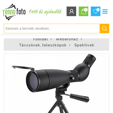
0
0
BEJELENTKEZÉS/REGISZTRÁCIÓ
Főoldal
Webáruház
Bejelentkezés
Távcsövek, teleszkópok
Spektívek
Regisztráció
Elfelejtett jelszó