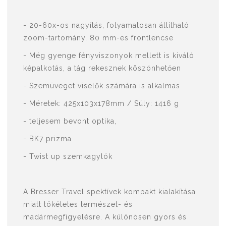
- 20-60x-os nagyítás, folyamatosan állítható
zoom-tartomány, 80 mm-es frontlencse
- Még gyenge fényviszonyok mellett is kiváló
képalkotás, a tág rekesznek köszönhetően
- Szemüveget viselők számára is alkalmas
- Méretek: 425x103x178mm / Súly: 1416 g
- teljesem bevont optika,
- BK7 prizma
- Twist up szemkagylók
A Bresser Travel spektívek kompakt kialakítása
miatt tökéletes természet- és
madármegfigyelésre. A különösen gyors és