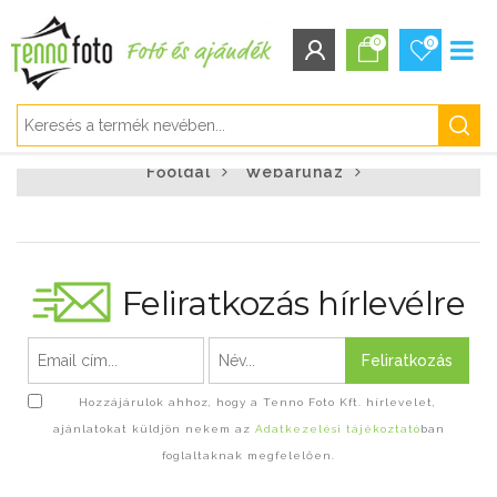
0
0
BEJELENTKEZÉS/REGISZTRÁCIÓ
Főoldal
Webáruház
Bejelentkezés
Regisztráció
Elfelejtett jelszó
Feliratkozás hírlevélre
Feliratkozás
Hozzájárulok ahhoz, hogy a Tenno Foto Kft. hírlevelet,
ajánlatokat küldjön nekem az
Adatkezelési tájékoztató
ban
foglaltaknak megfelelően.