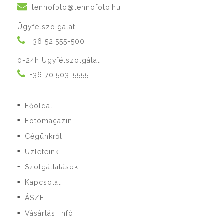
tennofoto@tennofoto.hu
Ügyfélszolgálat
+36 52 555-500
0-24h Ügyfélszolgálat
+36 70 503-5555
Főoldal
■
Fotómagazin
■
Cégünkről
■
Üzleteink
■
Szolgáltatások
■
Kapcsolat
■
ÁSZF
■
Vásárlási infó
■