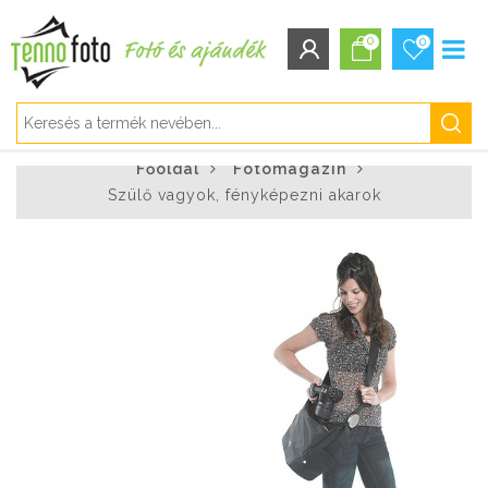
0
0
BEJELENTKEZÉS/REGISZTRÁCIÓ
Főoldal
Fotómagazin
Bejelentkezés
Szülő vagyok, fényképezni akarok
Regisztráció
Elfelejtett jelszó