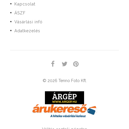
Kapcsolat
■
ÁSZF
■
Vásárlási infó
■
Adatkezelés
■
© 2026 Tenno Foto Kft.