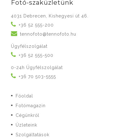
Fotó-szaküzletünk
4031 Debrecen, Kishegyesi út 46.
+36 52 555-200
tennofoto@tennofoto.hu
Ügyfélszolgálat
+36 52 555-500
0-24h Ügyfélszolgálat
+36 70 503-5555
Főoldal
■
Fotómagazin
■
Cégünkről
■
Üzleteink
■
Szolgáltatások
■