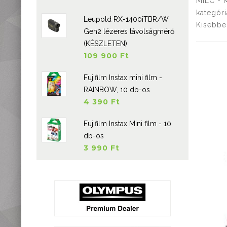
MILC - M
kategór
Leupold RX-1400iTBR/W
Kisebbe
Gen2 lézeres távolságmérő
(KÉSZLETEN)
109 900 Ft
Fujifilm Instax mini film -
RAINBOW, 10 db-os
4 390 Ft
Fujifilm Instax Mini film - 10
db-os
3 990 Ft