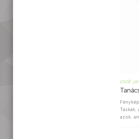
2008. ja
Tanács
Fénykép
Táskák,
azok, am