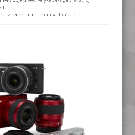
élhető objektíves fényképezőgép, azaz új
ött.
 készítenek, mint a kompakt gépek.