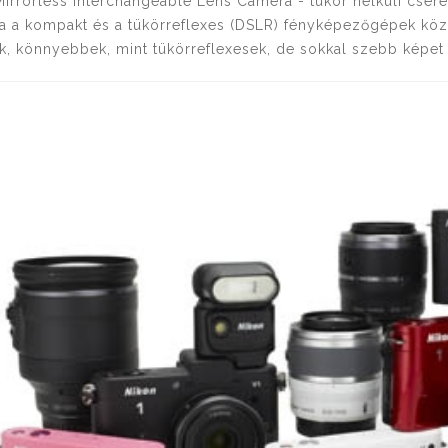
irrorless Interchangeable Lens Camera - tükör nélküli cser
ia a kompakt és a tükörreflexes (DSLR) fényképezőgépek köz
k, könnyebbek, mint tükörreflexesek, de sokkal szebb képet