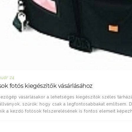
nuár 24.
ok fotós kiegészítők vásárlásához
ezőgép vásárlásakor a lehetséges kiegészítők széles tárházá
 állványok, szűrők: hogy csak a legfontosabbakat említsem. 
ik a kezdő fotósok felszerelésének is fontos elemeit képezhe