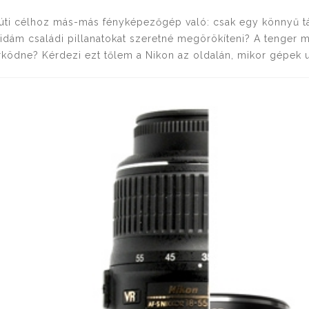
úti célhoz más-más fényképezőgép való: csak egy könnyű t
idám családi pillanatokat szeretné megörökíteni? A tenger 
ködne? Kérdezi ezt tőlem a Nikon az oldalán, mikor gépek u