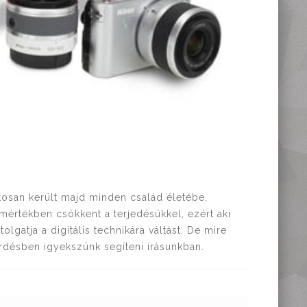
tosan került majd minden család életébe.
mértékben csökkent a terjedésükkel, ezért aki
olgatja a digitális technikára váltást. De mire
rdésben igyekszünk segíteni írásunkban.