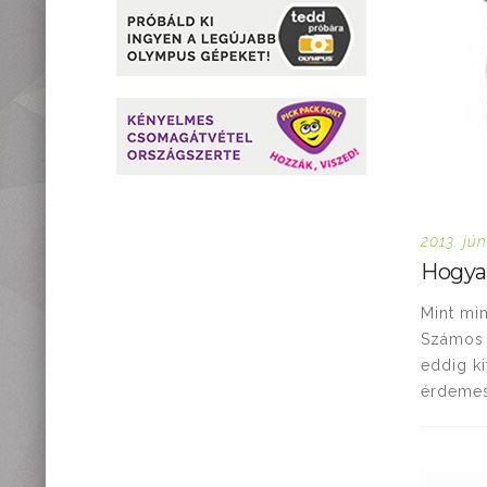
2013. jún
Hogyan
Mint min
Számos e
eddig ki
érdemes