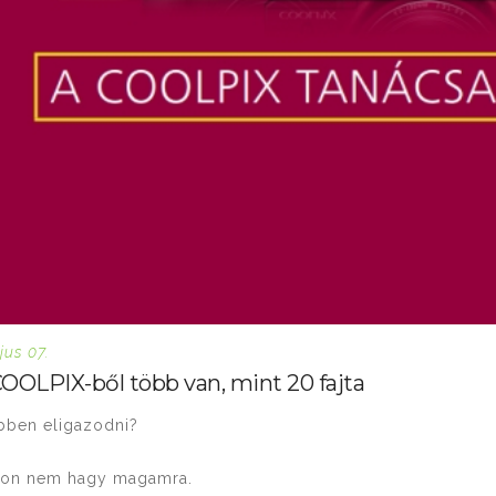
jus 07.
OOLPIX-ből több van, mint 20 fajta
ebben eligazodni?
kon nem hagy magamra.