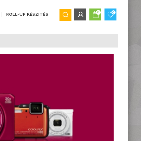
0
0
ROLL-UP KÉSZÍTÉS
BEJELENTKEZÉS/REGISZTRÁCIÓ
Bejelentkezés
Regisztráció
Elfelejtett jelszó