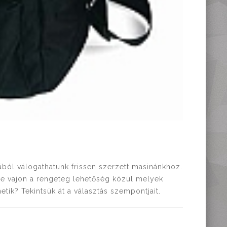
ból válogathatunk frissen szerzett masinánkhoz.
De vajon a rengeteg lehetőség közül melyek
tik? Tekintsük át a választás szempontjait.