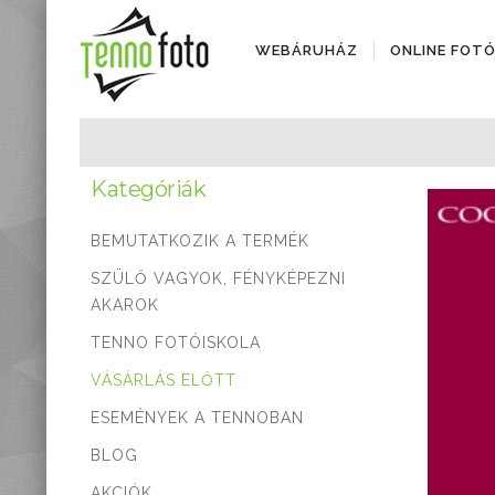
WEBÁRUHÁZ
ONLINE FOT
Fényképezőgépek
Objektívek
Kategóriák
Objektív kiegészítők
Instax termékek
BEMUTATKOZIK A TERMÉK
Videótechnika
Áramforrások
SZÜLŐ VAGYOK, FÉNYKÉPEZNI
Adattárolók
AKAROK
Tisztító eszközök
TENNO FOTÓISKOLA
Állványok
VÁSÁRLÁS ELŐTT
Diktafonok, Diktafon
tartozékok
ESEMÉNYEK A TENNOBAN
Markolatok
BLOG
Vakuk
Távcsövek,
AKCIÓK