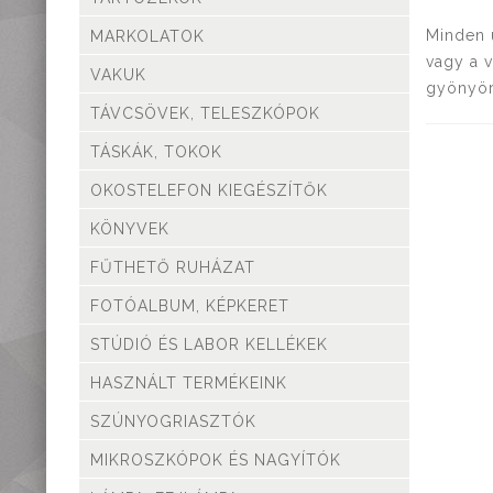
Mérőműszerek,
mérőeszközök
Minden 
MARKOLATOK
Kiegészítők,
vagy a v
VAKUK
tartozékok
gyönyör
TÁVCSÖVEK, TELESZKÓPOK
TÁSKÁK, TOKOK
OKOSTELEFON KIEGÉSZÍTŐK
KÖNYVEK
FŰTHETŐ RUHÁZAT
FOTÓALBUM, KÉPKERET
STÚDIÓ ÉS LABOR KELLÉKEK
HASZNÁLT TERMÉKEINK
SZÚNYOGRIASZTÓK
MIKROSZKÓPOK ÉS NAGYÍTÓK