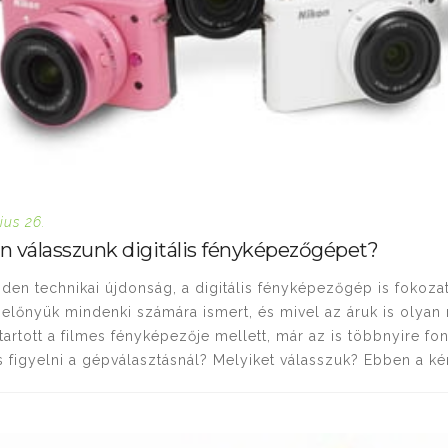
ius 26.
 válasszunk digitális fényképezőgépet?
den technikai újdonság, a digitális fényképezőgép is fokoza
lőnyük mindenki számára ismert, és mivel az áruk is olyan 
tartott a filmes fényképezője mellett, már az is többnyire font
 figyelni a gépválasztásnál? Melyiket válasszuk? Ebben a ké