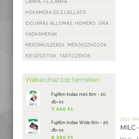
LÁMPA, FEJLÁMPA
HŐKAMERA ÉS ÉJJELLÁTÓ
IDŐJÁRÁS ÁLLOMÁS, HŐMÉRŐ, ÓRA
VADKAMERÁK
MÉRŐMŰSZEREK, MÉRŐESZKÖZÖK
KIEGÉSZÍTŐK, TARTOZÉKOK
Webáruház top termékei
Fujifilm Instax mini film - 20
db-os
7 590 Ft
2013. no
Fujifilm Instax Wide film - 20
MILC 
db-os
8 390 Ft