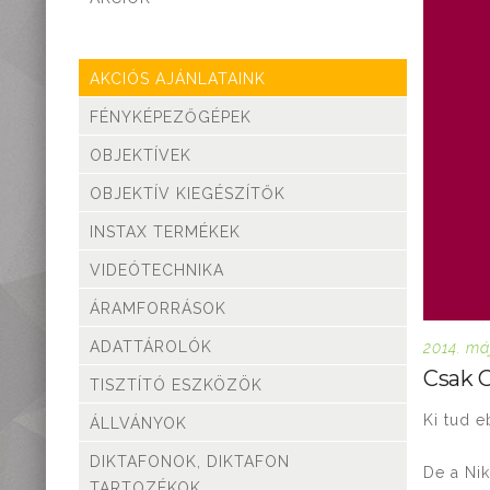
teleszkópok
Táskák, tokok
Okostelefon
AKCIÓS AJÁNLATAINK
kiegészítők
FÉNYKÉPEZŐGÉPEK
Könyvek
Fűthető ruházat
OBJEKTÍVEK
Fotóalbum, képkeret
OBJEKTÍV KIEGÉSZÍTŐK
Stúdió és labor
kellékek
INSTAX TERMÉKEK
Használt termékeink
VIDEÓTECHNIKA
Szúnyogriasztók
Mikroszkópok és
ÁRAMFORRÁSOK
nagyítók
ADATTÁROLÓK
2014. má
Lámpa, Fejlámpa
Csak C
TISZTÍTÓ ESZKÖZÖK
Hőkamera és éjjellátó
Időjárás állomás,
Ki tud 
ÁLLVÁNYOK
hőmérő, óra
DIKTAFONOK, DIKTAFON
Vadkamerák
De a Ni
TARTOZÉKOK