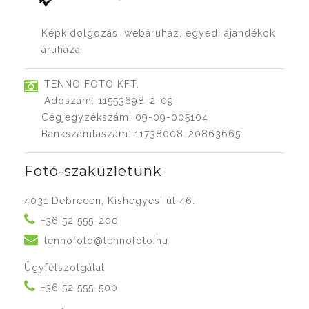
Képkidolgozás, webáruház, egyedi ajándékok
áruháza
TENNO FOTO KFT.
Adószám: 11553698-2-09
Cégjegyzékszám: 09-09-005104
Bankszámlaszám: 11738008-20863665
Fotó-szaküzletünk
4031 Debrecen, Kishegyesi út 46.
+36 52 555-200
tennofoto@tennofoto.hu
Ügyfélszolgálat
+36 52 555-500