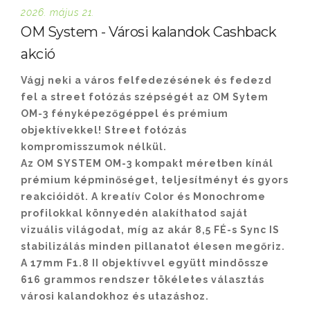
2026. május 21.
OM System - Városi kalandok Cashback
akció
Vágj neki a város felfedezésének és fedezd
fel a street fotózás szépségét az OM Sytem
OM-3 fényképezőgéppel és prémium
objektívekkel! Street fotózás
kompromisszumok nélkül.
Az OM SYSTEM OM-3 kompakt méretben kínál
prémium képminőséget, teljesítményt és gyors
reakcióidőt. A kreatív Color és Monochrome
profilokkal könnyedén alakíthatod saját
vizuális világodat, míg az akár 8,5 FÉ-s Sync IS
stabilizálás minden pillanatot élesen megőriz.
A 17mm F1.8 II objektívvel együtt mindössze
616 grammos rendszer tökéletes választás
városi kalandokhoz és utazáshoz.