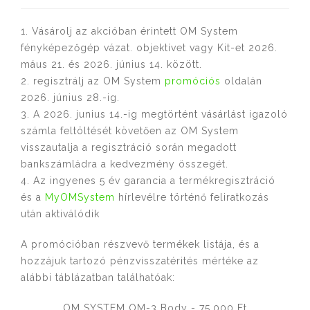
1. Vásárolj az akcióban érintett OM System
fényképezőgép vázat. objektívet vagy Kit-et 2026.
máus 21. és 2026. június 14. között.
2. regisztrálj az OM System
promóciós
oldalán
2026. június 28.-ig.
3. A 2026. junius 14.-ig megtörtént vásárlást igazoló
számla feltöltését követően az OM System
visszautalja a regisztráció során megadott
bankszámládra a kedvezmény összegét.
4. Az ingyenes 5 év garancia a termékregisztráció
és a
MyOMSystem
hírlevélre történő feliratkozás
után aktiválódik
A promócióban részvevő termékek listája, és a
hozzájuk tartozó pénzvisszatérités mértéke az
alábbi táblázatban találhatóak:
OM SYSTEM OM-3 Body - 75.000 Ft