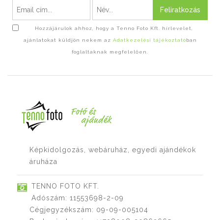
Feliratkozás
Hozzájárulok ahhoz, hogy a Tenno Foto Kft. hírlevelet,
ajánlatokat küldjön nekem az
Adatkezelési tájékoztató
ban
foglaltaknak megfelelően.
Képkidolgozás, webáruház, egyedi ajándékok
áruháza
TENNO FOTO KFT.
Adószám: 11553698-2-09
Cégjegyzékszám: 09-09-005104