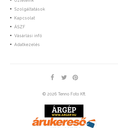
Üzleteink
■
Szolgáltatások
■
Kapcsolat
■
ÁSZF
■
Vásárlási infó
■
Adatkezelés
■
© 2026 Tenno Foto Kft.