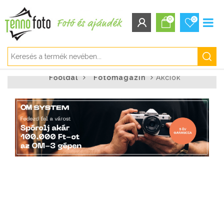
0
0
BEJELENTKEZÉS/REGISZTRÁCIÓ
Főoldal
Fotómagazin
Akciók
Bejelentkezés
Regisztráció
Elfelejtett jelszó