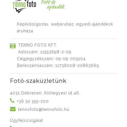
Képkidolgozás, webáruház, egyedi ajándékok
áruháza
TENNO FOTO KFT.
Adószám: 11553698-2-09
Cégjegyzékszám: 09-09-005104
Bankszámlaszám: 11738008-20863665
Fotó-szaküzletünk
4031 Debrecen, Kishegyesi út 46.
+36 52 555-200
tennofoto@tennofoto.hu
Ügyfélszolgálat