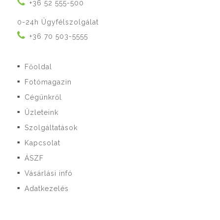
+36 52 555-500
0-24h Ügyfélszolgálat
+36 70 503-5555
Főoldal
■
Fotómagazin
■
Cégünkről
■
Üzleteink
■
Szolgáltatások
■
Kapcsolat
■
ÁSZF
■
Vásárlási infó
■
Adatkezelés
■