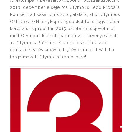
A Malompark Bevásárlóközponti fotószaküzletünk
2013. december elseje óta Olympus Tedd Próbára
Pontként áll vásárlóink szolgálatára, ahol Olympus
OM-D és PEN fényképezőgépeket lehet egy héten
keresztül kipróbálni. 2015 október elsejével már
mint Olympus kiemelt partnerüzlet érvényesítheti
az Olympus Prémium Klub rendszerhez való
csatlakozást és kibővített, 3 év garanciát vállal a
forgalmazott Olympus termékekre!