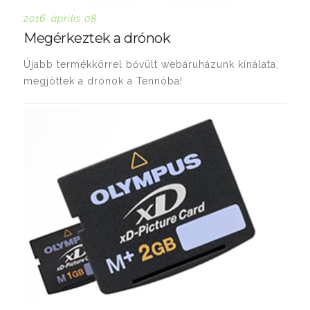
2016. április 08.
Megérkeztek a drónok
Újabb termékkörrel bővült webáruházunk kínálata,
megjöttek a drónok a Tennóba!