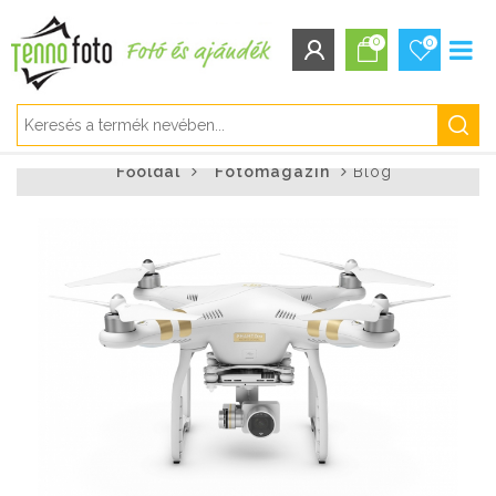
0
0
BEJELENTKEZÉS/REGISZTRÁCIÓ
Főoldal
Fotómagazin
Blog
Bejelentkezés
Regisztráció
Elfelejtett jelszó