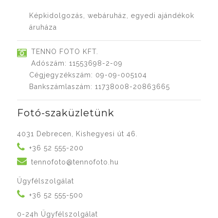
Képkidolgozás, webáruház, egyedi ajándékok
áruháza
TENNO FOTO KFT.
Adószám: 11553698-2-09
Cégjegyzékszám: 09-09-005104
Bankszámlaszám: 11738008-20863665
Fotó-szaküzletünk
4031 Debrecen, Kishegyesi út 46.
+36 52 555-200
tennofoto@tennofoto.hu
Ügyfélszolgálat
+36 52 555-500
0-24h Ügyfélszolgálat