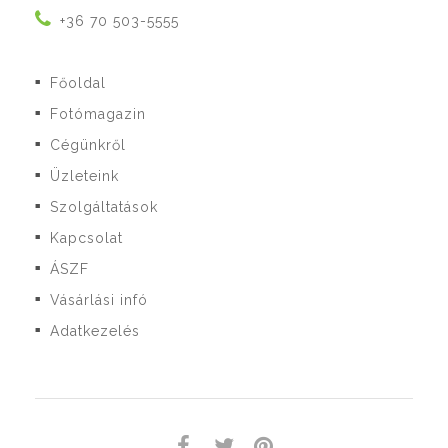
+36 70 503-5555
Főoldal
■
Fotómagazin
■
Cégünkről
■
Üzleteink
■
Szolgáltatások
■
Kapcsolat
■
ÁSZF
■
Vásárlási infó
■
Adatkezelés
■