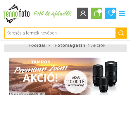
0
0
BEJELENTKEZÉS/REGISZTRÁCIÓ
Főoldal
Fotómagazin
Akciók
Bejelentkezés
Regisztráció
Elfelejtett jelszó