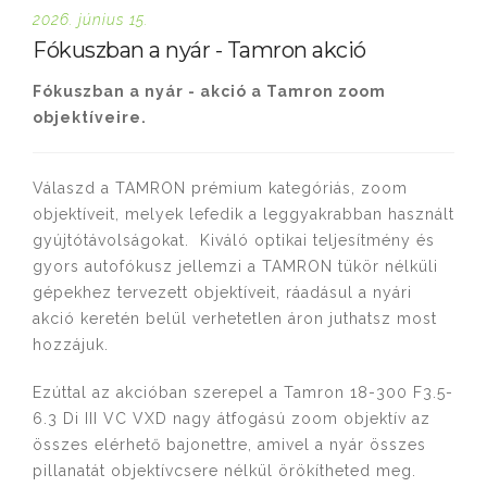
2026. június 15.
Fókuszban a nyár - Tamron akció
Fókuszban a nyár - akció a Tamron zoom
objektíveire.
Válaszd a TAMRON prémium kategóriás, zoom
objektíveit, melyek lefedik a leggyakrabban használt
gyújtótávolságokat. Kiváló optikai teljesítmény és
gyors autofókusz jellemzi a TAMRON tükör nélküli
gépekhez tervezett objektíveit, ráadásul a nyári
akció keretén belül verhetetlen áron juthatsz most
hozzájuk.
Ezúttal az akcióban szerepel a Tamron 18-300 F3.5-
6.3 Di III VC VXD nagy átfogású zoom objektív az
összes elérhető bajonettre, amivel a nyár összes
pillanatát objektívcsere nélkül örökítheted meg.