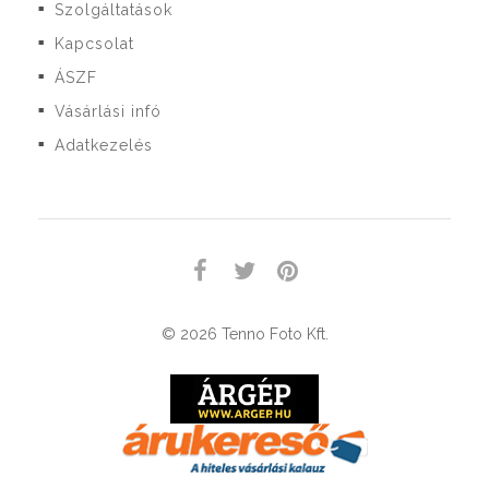
Szolgáltatások
■
Kapcsolat
■
ÁSZF
■
Vásárlási infó
■
Adatkezelés
■
© 2026 Tenno Foto Kft.