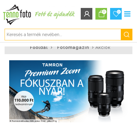
0
0
BEJELENTKEZÉS/REGISZTRÁCIÓ
Főoldal
Fotómagazin
Akciók
Bejelentkezés
Regisztráció
Elfelejtett jelszó