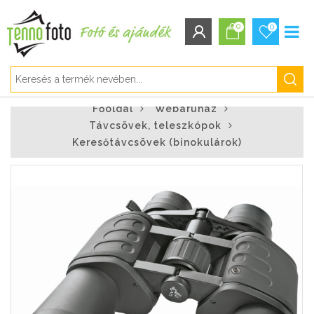
0
0
BEJELENTKEZÉS/REGISZTRÁCIÓ
Főoldal
Webáruház
Bejelentkezés
Távcsövek, teleszkópok
Regisztráció
Keresőtávcsövek (binokulárok)
Elfelejtett jelszó