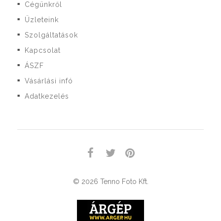
Cégünkről
■
Üzleteink
■
Szolgáltatások
■
Kapcsolat
■
ÁSZF
■
Vásárlási infó
■
Adatkezelés
■
© 2026 Tenno Foto Kft.