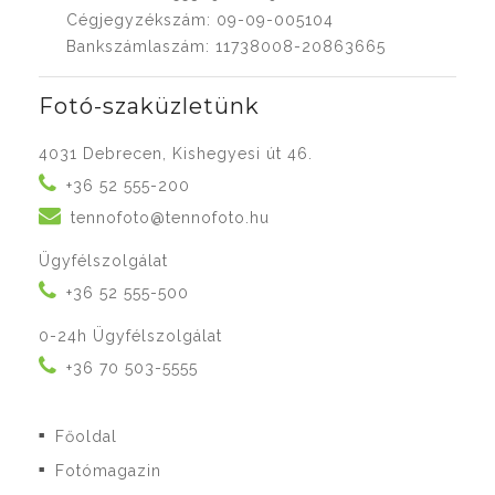
Cégjegyzékszám: 09-09-005104
Bankszámlaszám: 11738008-20863665
Fotó-szaküzletünk
4031 Debrecen, Kishegyesi út 46.
+36 52 555-200
tennofoto@tennofoto.hu
Ügyfélszolgálat
+36 52 555-500
0-24h Ügyfélszolgálat
+36 70 503-5555
Főoldal
■
Fotómagazin
■