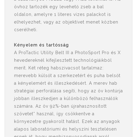
övhoz tartozék egy levehető zseb a bal
oldalon, amelyre 1 literes vizes palackot is
elhelyezhet, vagy az objektívet menet közben
cserélheti.
Kényelem és tartósság
A ProTactic Utility Belt III a PhotoSport Pro és X
hevedereknél kifejlesztett technológiáikból
merít. Két réteg habszivacsot tartalmaz:
merevebb külsőt a szerkezetért és puha belsőt
a kényelemért és illeszkedésért. A merev hab
stratégiai perforálása segíti, hogy az öv kontúrja
jobban illeszkedjen a különböző felhasználók
számára. Az öv 92%-ban újrahasznosított
szövetet* használ, így csökkentve a
környezetre gyakorolt ​​hatást. Ezek az anyagok
alapos laboratóriumi és helyszíni tesztelésen
esnek át, hogy megbizonyosodjanak arról,