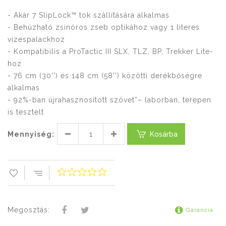
- Akár 7 SlipLock™ tok szállítására alkalmas
- Behúzható zsinóros zseb optikához vagy 1 literes
vizespalackhoz
- Kompatibilis a ProTactic III SLX, TLZ, BP, Trekker Lite-
hoz
- 76 cm (30'') és 148 cm (58'') közötti derékbőségre
alkalmas
- 92%-ban újrahasznosított szövet*– laborban, terepen
is tesztelt
Mennyiség:
Kosárba
Megosztás:
Garancia