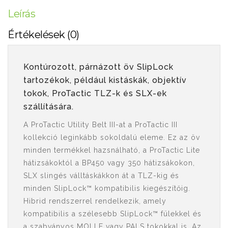
Leírás
Értékelések (0)
Kontúrozott, párnázott öv SlipLock
tartozékok, például kistáskák, objektív
tokok, ProTactic TLZ-k és SLX-ek
szállítására.
A ProTactic Utility Belt III-at a ProTactic III
kollekció leginkább sokoldalú eleme. Ez az öv
minden termékkel hazsnálható, a ProTactic Lite
hátizsákoktól a BP450 vagy 350 hátizsákokon,
SLX slingés válltáskákkon át a TLZ-kig és
minden SlipLock™ kompatibilis kiegészítőig.
Hibrid rendszerrel rendelkezik, amely
kompatibilis a szélesebb SlipLock™ fülekkel és
a szabványos MOLLE vagy PALS tokokkal is. Az