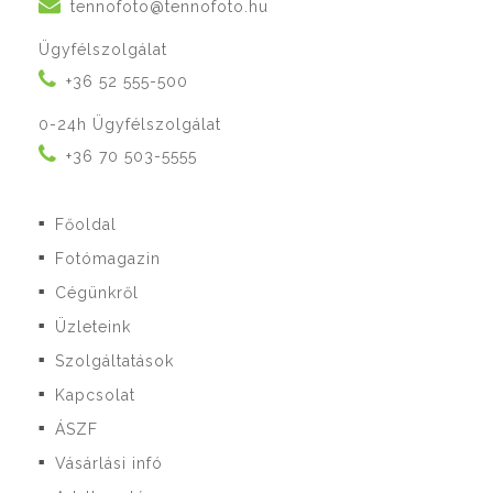
tennofoto@tennofoto.hu
Ügyfélszolgálat
+36 52 555-500
0-24h Ügyfélszolgálat
+36 70 503-5555
Főoldal
■
Fotómagazin
■
Cégünkről
■
Üzleteink
■
Szolgáltatások
■
Kapcsolat
■
ÁSZF
■
Vásárlási infó
■