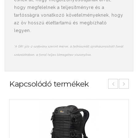
hogy megfelelnek a teljesítményre és a
tartósságra vonatkozó követelményeknek, hogy
az öv hosszú élettartamú és megbízható
legyen.
*A GRI 301-2 szabvány szerint mérve, a felhasznált újrahasznosított fonal
százalékában, a fonal teljes tömegéhez viszonyítva.
Kapcsolódó termékek