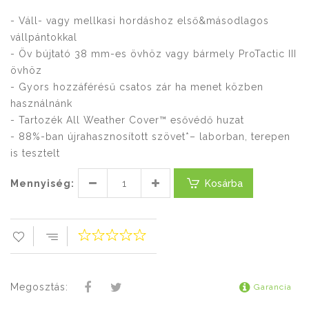
- Váll- vagy mellkasi hordáshoz első&másodlagos
vállpántokkal
- Öv bújtató 38 mm-es övhöz vagy bármely ProTactic III
övhöz
- Gyors hozzáférésű csatos zár ha menet közben
használnánk
- Tartozék All Weather Cover™ esővédő huzat
- 88%-ban újrahasznosított szövet*– laborban, terepen
is tesztelt
Mennyiség:
Kosárba
Megosztás:
Garancia