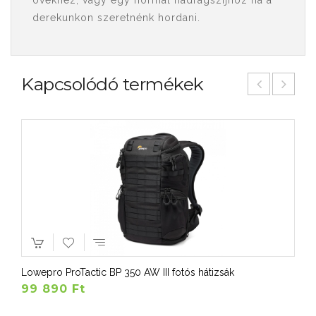
övekhez, vagy egy normál nadrágszíjhoz ha a
derekunkon szeretnénk hordani.
Kapcsolódó termékek
Lowepro ProTactic BP 350 AW III fotós hátizsák
99 890 Ft