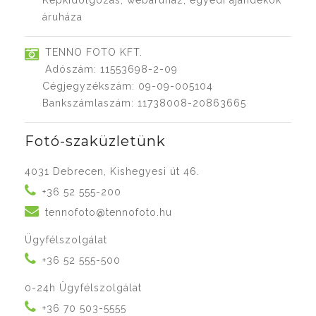
Képkidolgozás, webáruház, egyedi ajándékok
áruháza
TENNO FOTO KFT.
Adószám: 11553698-2-09
Cégjegyzékszám: 09-09-005104
Bankszámlaszám: 11738008-20863665
Fotó-szaküzletünk
4031 Debrecen, Kishegyesi út 46.
+36 52 555-200
tennofoto@tennofoto.hu
Ügyfélszolgálat
+36 52 555-500
0-24h Ügyfélszolgálat
+36 70 503-5555