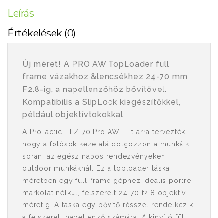
Leírás
Értékelések (0)
Új méret! A PRO AW TopLoader full
frame vázakhoz &lencsékhez 24-70 mm
F2.8-ig, a napellenzőhöz bővítővel.
Kompatibilis a SlipLock kiegészítőkkel,
például objektívtokokkal
A ProTactic TLZ 70 Pro AW III-t arra tervezték,
hogy a fotósok keze alá dolgozzon a munkáik
során, az egész napos rendezvényeken,
outdoor munkáknál. Ez a toploader táska
méretben egy full-frame géphez ideális portré
markolat nélkül, felszerelt 24-70 f2.8 objektív
méretig. A táska egy bővítő résszel rendelkezik
a felszerelt napellenző számára. A kinyíló fül