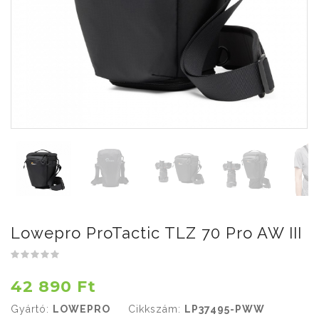
Lowepro ProTactic TLZ 70 Pro AW III
42 890 Ft
Gyártó:
LOWEPRO
Cikkszám:
LP37495-PWW