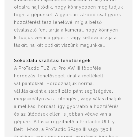
oldalra hajlítódik, hogy könnyebben meg tudjuk
fogni a gépünket. A gyorsan záródó csat gyors
hozzáférést tesz lehetővé, míg a belső
elválasztó fent tartja a kamerát, hogy könnyen
ki tudjuk venni a gépet - vagy kettéválasztja a
táskát, ha két optikát viszünk magunkkal.
Sokoldalú szállítási lehetőségek
A ProTactic TLZ 70 Pro AW III többféle
hordozási lehetőséget kínál a mellékelt
vállpántokkal. Hordozhatjuk normál
válltáskaként a stabilizáló pánt segítségével
megakadályozva a kilengést, vagy választhatjuk
a mellkasi hordást, így gyorsabb a hozzáférés
és az ütődések ellen is jobban védve van a
gépünk. A táska rögzíthető a ProTactic Utility
Belt III-hoz, a ProTactic BP450 III vagy 350 III