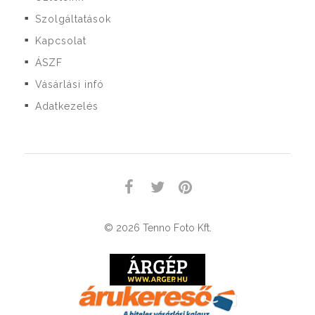
Szolgáltatások
■
Kapcsolat
■
ÁSZF
■
Vásárlási infó
■
Adatkezelés
■
© 2026 Tenno Foto Kft.