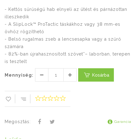
- Kettős sűrűségű hab elnyeli az ütést és párnázottan
illeszkedik
- A SlipLock™ ProTactic táskákhoz vagy 38 mm-es
övhöz rögzíthető
- Belső rugalmas zseb a lencsesapka vagy a szűrő
számára
- 82%-ban újrahasznosított szövet*– laborban, terepen
is tesztelt
Mennyiség:
Kosárba
Megosztás:
Garancia