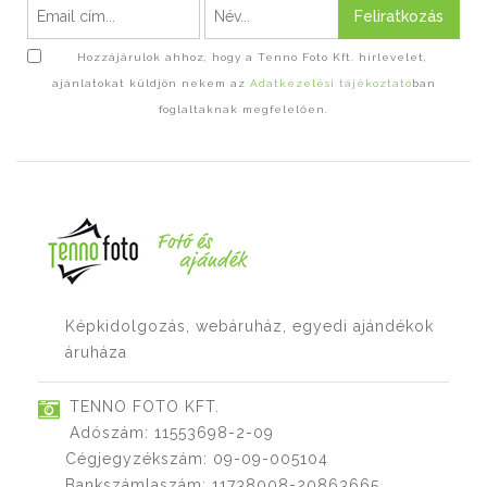
Feliratkozás
Hozzájárulok ahhoz, hogy a Tenno Foto Kft. hírlevelet,
ajánlatokat küldjön nekem az
Adatkezelési tájékoztató
ban
foglaltaknak megfelelően.
Képkidolgozás, webáruház, egyedi ajándékok
áruháza
TENNO FOTO KFT.
Adószám: 11553698-2-09
Cégjegyzékszám: 09-09-005104
Bankszámlaszám: 11738008-20863665