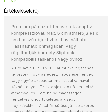
Leírás
Értékelések (0)
Prémium párnázott lencse tok adaptív
kompresszióval. Max. 8 cm átmérőjű és 8
cm hosszú objektívhez használható.
Használható önmagában, vagy
rögzíthetjük bármely SlipLock
kompatibilis táskához vagy övhöz
A ProTactic LCS 8 x 8 III-at munkavégzéshez
tervezték, hogy az egész napos események
vagy egyéb szabadtéri munkák alkalmával
kéznél legyen. Ez az objektívtok 8 cm belső
átmérővel és 8 cm belső magassággal
rendelkezik, így tökéletes a kisebb
objektívekhez. A kettős sűrűségű hab szoros