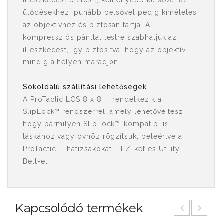
illeszkedést biztosít, keményebb külsővel az
ütődésekhez, puhább belsővel pedig kíméletes
az objektívhez és biztosan tartja. A
kompressziós pánttal testre szabhatjuk az
illeszkedést, így biztosítva, hogy az objektív
mindig a helyén maradjon.
Sokoldalú szállítási lehetőségek
A ProTactic LCS 8 x 8 III rendelkezik a
SlipLock™ rendszerrel, amely lehetővé teszi,
hogy bármilyen SlipLock™-kompatibilis
táskához vagy övhöz rögzítsük, beleértve a
ProTactic III hátizsákokat, TLZ-ket és Utility
Belt-et
Kapcsolódó termékek