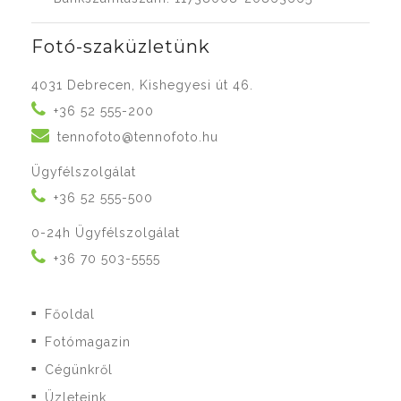
Fotó-szaküzletünk
4031 Debrecen, Kishegyesi út 46.
+36 52 555-200
tennofoto@tennofoto.hu
Ügyfélszolgálat
+36 52 555-500
0-24h Ügyfélszolgálat
+36 70 503-5555
Főoldal
■
Fotómagazin
■
Cégünkről
■
Üzleteink
■