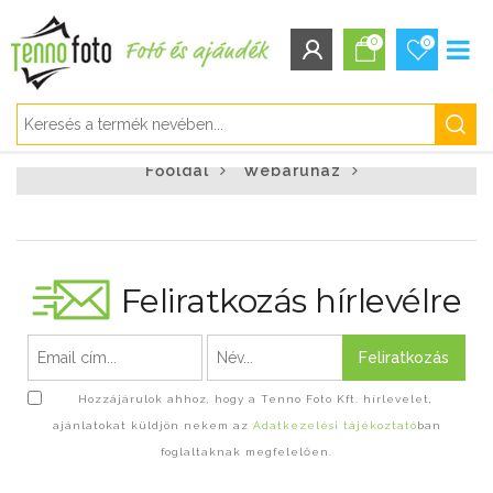
0
0
BEJELENTKEZÉS/REGISZTRÁCIÓ
Főoldal
Webáruház
Bejelentkezés
Regisztráció
Elfelejtett jelszó
Feliratkozás hírlevélre
Feliratkozás
Hozzájárulok ahhoz, hogy a Tenno Foto Kft. hírlevelet,
ajánlatokat küldjön nekem az
Adatkezelési tájékoztató
ban
foglaltaknak megfelelően.