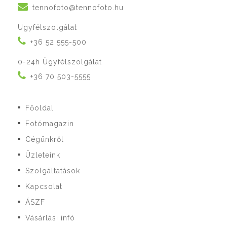
tennofoto@tennofoto.hu
Ügyfélszolgálat
+36 52 555-500
0-24h Ügyfélszolgálat
+36 70 503-5555
Főoldal
■
Fotómagazin
■
Cégünkről
■
Üzleteink
■
Szolgáltatások
■
Kapcsolat
■
ÁSZF
■
Vásárlási infó
■