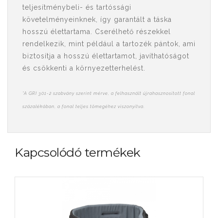
teljesítménybeli- és tartóssági
követelményeinknek, így garantált a táska
hosszú élettartama. Cserélhető részekkel
rendelkezik, mint például a tartozék pántok, ami
biztosítja a hosszú élettartamot, javíthatóságot
és csökkenti a környezetterhelést.
*A GRI 301-2 szabvány szerint mérve, a felhasznált újrahasznosított fonal
százalékában, a fonal teljes tömegéhez viszonyítva.
Kapcsolódó termékek