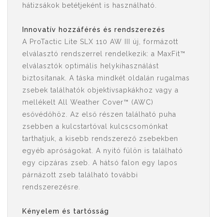
hátizsákok betétjeként is használható.
Innovatív hozzáférés és rendszerezés
A ProTactic Lite SLX 110 AW III új, formázott
elválasztó rendszerrel rendelkezik: a MaxFit™
elválasztók optimális helykihasználást
biztosítanak. A táska mindkét oldalán rugalmas
zsebek találhatók objektívsapkákhoz vagy a
mellékelt All Weather Cover™ (AWC)
esővédőhöz. Az első részen található puha
zsebben a kulcstartóval kulcscsomónkat
tarthatjuk, a kisebb rendszerező zsebekben
egyéb apróságokat. A nyitó fülön is található
egy cipzáras zseb. A hátsó falon egy lapos
párnázott zseb található további
rendszerezésre.
Kényelem és tartósság