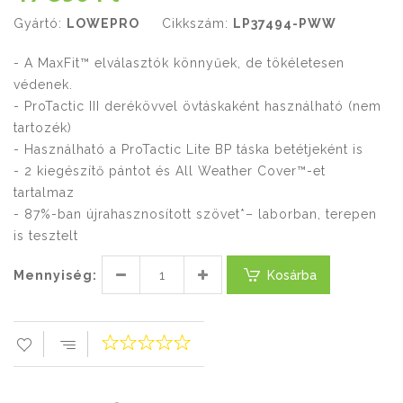
Gyártó:
LOWEPRO
Cikkszám:
LP37494-PWW
- A MaxFit™ elválasztók könnyűek, de tökéletesen
védenek.
- ProTactic III derékövvel övtáskaként használható (nem
tartozék)
- Használható a ProTactic Lite BP táska betétjeként is
- 2 kiegészítő pántot és All Weather Cover™-et
tartalmaz
- 87%-ban újrahasznosított szövet*– laborban, terepen
is tesztelt
Mennyiség:
Kosárba