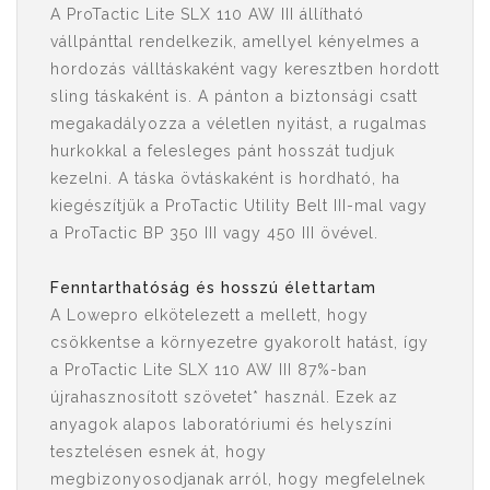
A ProTactic Lite SLX 110 AW III állítható
vállpánttal rendelkezik, amellyel kényelmes a
hordozás válltáskaként vagy keresztben hordott
sling táskaként is. A pánton a biztonsági csatt
megakadályozza a véletlen nyitást, a rugalmas
hurkokkal a felesleges pánt hosszát tudjuk
kezelni. A táska övtáskaként is hordható, ha
kiegészítjük a ProTactic Utility Belt III-mal vagy
a ProTactic BP 350 III vagy 450 III övével.
Fenntarthatóság és hosszú élettartam
A Lowepro elkötelezett a mellett, hogy
csökkentse a környezetre gyakorolt ​​hatást, így
a ProTactic Lite SLX 110 AW III 87%-ban
újrahasznosított szövetet* használ. Ezek az
anyagok alapos laboratóriumi és helyszíni
tesztelésen esnek át, hogy
megbizonyosodjanak arról, hogy megfelelnek