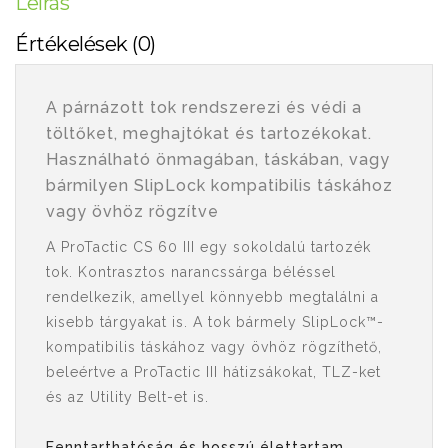
Leírás
Értékelések (0)
A párnázott tok rendszerezi és védi a
töltőket, meghajtókat és tartozékokat.
Használható önmagában, táskában, vagy
bármilyen SlipLock kompatibilis táskához
vagy övhöz rögzítve
A ProTactic CS 60 III egy sokoldalú tartozék
tok. Kontrasztos narancssárga béléssel
rendelkezik, amellyel könnyebb megtalálni a
kisebb tárgyakat is. A tok bármely SlipLock™-
kompatibilis táskához vagy övhöz rögzíthető,
beleértve a ProTactic III hátizsákokat, TLZ-ket
és az Utility Belt-et is.
Fenntarthatóság és hosszú élettartam