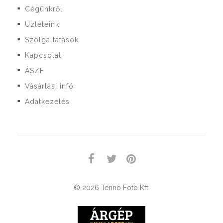
Cégünkről
■
Üzleteink
■
Szolgáltatások
■
Kapcsolat
■
ÁSZF
■
Vásárlási infó
■
Adatkezelés
■
© 2026 Tenno Foto Kft.