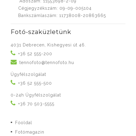
Adószám: 11553698-2-09
Cégjegyzékszám: 09-09-005104
Bankszámlaszám: 11738008-20863665
Fotó-szaküzletünk
4031 Debrecen, Kishegyesi út 46.
+36 52 555-200
tennofoto@tennofoto.hu
Ügyfélszolgálat
+36 52 555-500
0-24h Ügyfélszolgálat
+36 70 503-5555
Főoldal
■
Fotómagazin
■