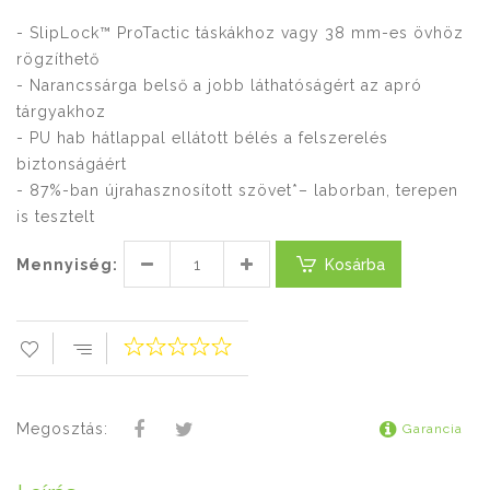
- SlipLock™ ProTactic táskákhoz vagy 38 mm-es övhöz
rögzíthető
- Narancssárga belső a jobb láthatóságért az apró
tárgyakhoz
- PU hab hátlappal ellátott bélés a felszerelés
biztonságáért
- 87%-ban újrahasznosított szövet*– laborban, terepen
is tesztelt
Mennyiség:
Kosárba
Megosztás:
Garancia