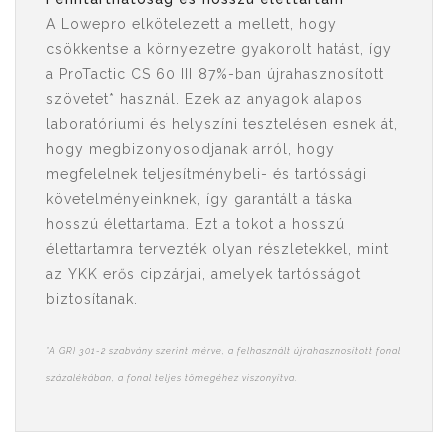
A Lowepro elkötelezett a mellett, hogy
csökkentse a környezetre gyakorolt ​​hatást, így
a ProTactic CS 60 III 87%-ban újrahasznosított
szövetet* használ. Ezek az anyagok alapos
laboratóriumi és helyszíni tesztelésen esnek át,
hogy megbizonyosodjanak arról, hogy
megfelelnek teljesítménybeli- és tartóssági
követelményeinknek, így garantált a táska
hosszú élettartama. Ezt a tokot a hosszú
élettartamra tervezték olyan részletekkel, mint
az YKK erős cipzárjai, amelyek tartósságot
biztosítanak.
*A GRI 301-2 szabvány szerint mérve, a felhasznált újrahasznosított fonal
százalékában, a fonal teljes tömegéhez viszonyítva.