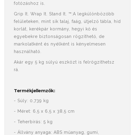
fotózáshoz is.
Grip It. Wrap It. Stand It. ™:A legkülönbözőbb
felületeken, mint sík talaj, faág, útjelző tábla, híd
korlát, kerékpár kormány, hegyi kő és
egyebekre biztonságosan rögzíthető, de
markolatként és nyélként is kényelmesen
használható.
Akár egy 5 kg súlyú eszközt is felrögzíthetsz
rá.
Termékjellemzők:
- Súly: 0,739 kg
- Méret: 6,5 x 6,5 x 38,5 cm
- Teherbírás: 5 kg
- Állvány anyaga: ABS műanyag, gumi,