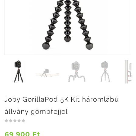
Joby GorillaPod 5K Kit háromlábú
állvány gömbfejjel
69 900 Ft