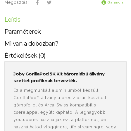
Megosztás:
Garancia
Leírás
Paraméterek
Mi van a dobozban?
Értékelések (0)
Joby GorillaPod 5K Kit háromlábú állvány
szettet profiknak tervezték.
Ez a megmunkált alumíniumból készült
GorillaPod™ állvány a precíziósan készített
gömbfejjel és Arca-Swiss kompatibilis
cserelappal együtt kapható. A legnagyobb
youtuberek használják ezt a platformot, de
használhatod vloggingra, life streamingre, vagy