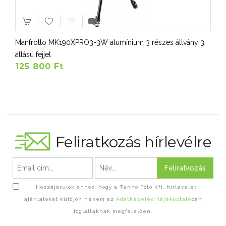
Manfrotto MK190XPRO3-3W alumínium 3 részes állvány 3
állású fejjel
125 800 Ft
Feliratkozás hírlevélre
Feliratkozás
Hozzájárulok ahhoz, hogy a Tenno Foto Kft. hírlevelet,
ajánlatokat küldjön nekem az
Adatkezelési tájékoztató
ban
foglaltaknak megfelelően.