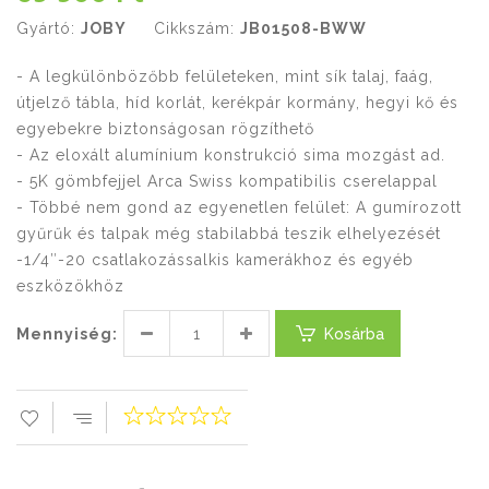
Gyártó:
JOBY
Cikkszám:
JB01508-BWW
- A legkülönbözőbb felületeken, mint sík talaj, faág,
útjelző tábla, híd korlát, kerékpár kormány, hegyi kő és
egyebekre biztonságosan rögzíthető
- Az eloxált alumínium konstrukció sima mozgást ad.
- 5K gömbfejjel Arca Swiss kompatibilis cserelappal
- Többé nem gond az egyenetlen felület: A gumírozott
gyűrűk és talpak még stabilabbá teszik elhelyezését
-1/4″-20 csatlakozássalkis kamerákhoz és egyéb
eszközökhöz
Mennyiség:
Kosárba