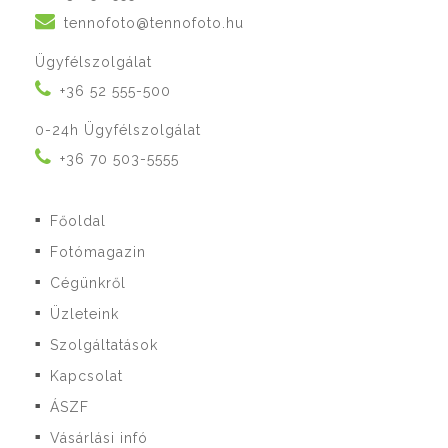
tennofoto@tennofoto.hu
Ügyfélszolgálat
+36 52 555-500
0-24h Ügyfélszolgálat
+36 70 503-5555
Főoldal
■
Fotómagazin
■
Cégünkről
■
Üzleteink
■
Szolgáltatások
■
Kapcsolat
■
ÁSZF
■
Vásárlási infó
■