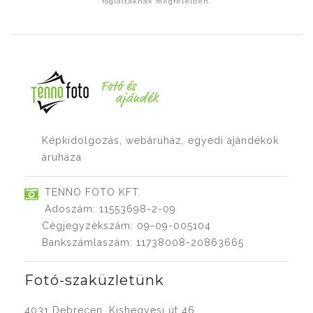
foglaltaknak megfelelően.
Képkidolgozás, webáruház, egyedi ajándékok
áruháza
TENNO FOTO KFT.
Adószám: 11553698-2-09
Cégjegyzékszám: 09-09-005104
Bankszámlaszám: 11738008-20863665
Fotó-szaküzletünk
4031 Debrecen, Kishegyesi út 46.