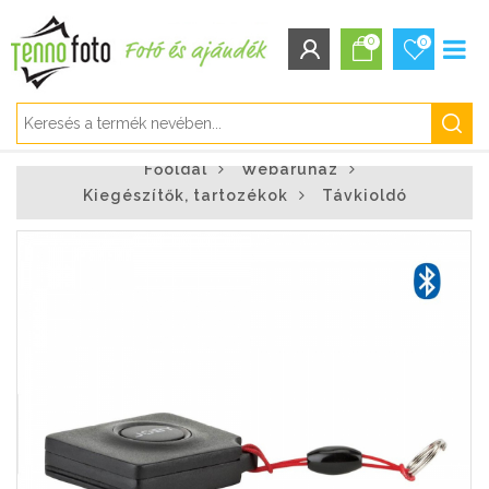
0
0
BEJELENTKEZÉS/REGISZTRÁCIÓ
Főoldal
Webáruház
Bejelentkezés
Kiegészítők, tartozékok
Távkioldó
Regisztráció
Elfelejtett jelszó