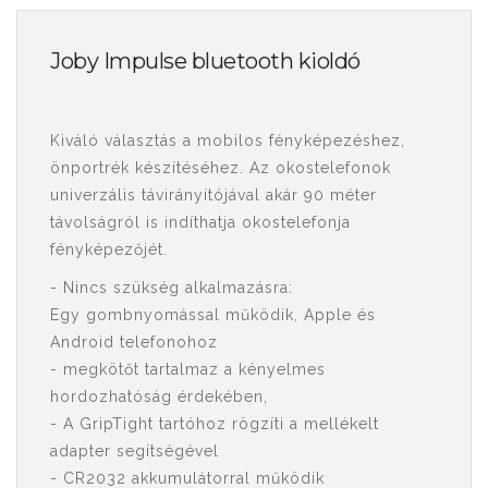
Joby Impulse bluetooth kioldó
Kiváló választás a mobilos fényképezéshez,
önportrék készítéséhez. Az okostelefonok
univerzális távirányítójával akár 90 méter
távolságról is indíthatja okostelefonja
fényképezőjét.
- Nincs szükség alkalmazásra:
Egy gombnyomással működik, Apple és
Android telefonohoz
- megkötőt tartalmaz a kényelmes
hordozhatóság érdekében,
- A GripTight tartóhoz rögzíti a mellékelt
adapter segítségével
- CR2032 akkumulátorral működik