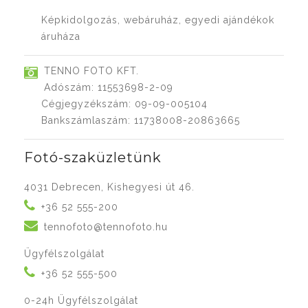
Képkidolgozás, webáruház, egyedi ajándékok
áruháza
TENNO FOTO KFT.
Adószám: 11553698-2-09
Cégjegyzékszám: 09-09-005104
Bankszámlaszám: 11738008-20863665
Fotó-szaküzletünk
4031 Debrecen, Kishegyesi út 46.
+36 52 555-200
tennofoto@tennofoto.hu
Ügyfélszolgálat
+36 52 555-500
0-24h Ügyfélszolgálat