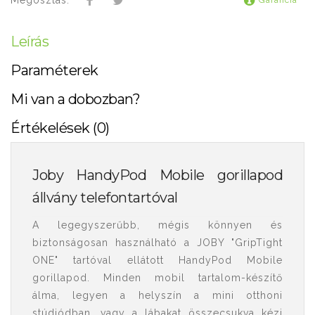
Megosztás:
Garancia
Leírás
Paraméterek
Mi van a dobozban?
Értékelések (0)
Joby HandyPod Mobile gorillapod
állvány telefontartóval
A legegyszerűbb, mégis könnyen és
biztonságosan használható a JOBY "GripTight
ONE" tartóval ellátott HandyPod Mobile
gorillapod. Minden mobil tartalom-készítő
álma, legyen a helyszín a mini otthoni
stúdiódban, vagy a lábakat összecsukva kézi