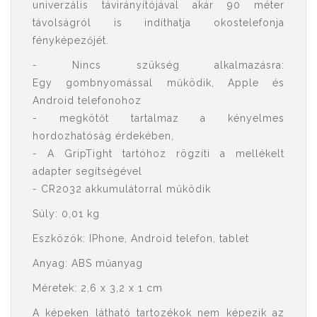
univerzális távirányítójával akár 90 méter
távolságról is indíthatja okostelefonja
fényképezőjét.
- Nincs szükség alkalmazásra:
Egy gombnyomással működik, Apple és
Android telefonohoz
- megkötőt tartalmaz a kényelmes
hordozhatóság érdekében,
- A GripTight tartóhoz rögzíti a mellékelt
adapter segítségével
- CR2032 akkumulátorral működik
Súly: 0,01 kg
Eszközök: IPhone, Android telefon, tablet
Anyag: ABS műanyag
Méretek: 2,6 x 3,2 x 1 cm
A képeken látható tartozékok nem képezik az