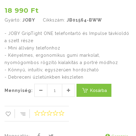
18 990 Ft
Gyártó:
JOBY
Cikkszám:
JB01564-BWW
- JOBY GripTight ONE telefontartó és Impulse távkioldó
a szett része
- Mini állvány telefonhoz
- Kényelmes, ergonomikus gumi markolat,
nyomógombos rögzítő kialakítás a portré módhoz
- Könnyű, intuitív, egyszerűen hordozható
- Debreceni üzletünkben készleten
Mennyiség:
Kosárba