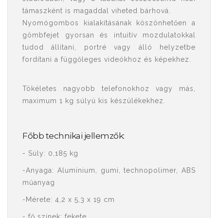
támaszként is magaddal viheted bárhová.
Nyomógombos kialakításának köszönhetően a
gömbfejet gyorsan és intuitív mozdulatokkal
tudod állítani, portré vagy álló helyzetbe
fordítani a függőleges videókhoz és képekhez.
Tökéletes nagyobb telefonokhoz vagy más,
maximum 1 kg súlyú kis készülékekhez.
Főbb technikai jellemzők:
- Súly: 0,185 kg
-Anyaga: Alumínium, gumi, technopolimer, ABS
műanyag
-Mérete: 4,2 x 5,3 x 19 cm
- fő színek: fekete