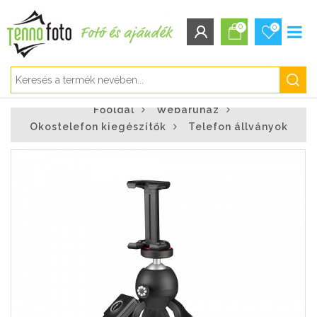
0
0
BEJELENTKEZÉS/REGISZTRÁCIÓ
Főoldal
Webáruház
Bejelentkezés
Okostelefon kiegészítők
Telefon állványok
Regisztráció
Elfelejtett jelszó